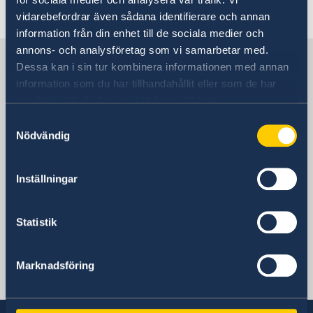
Going to Sweden
Visiting Sweden
vidarebefordrar även sådana identifierare och annan
Moving to someone in Sweden
information från din enhet till de sociala medier och
Working in Sweden
annons- och analysföretag som vi samarbetar med.
Sweden in Mexico
Studying in Sweden
Dessa kan i sin tur kombinera informationen med annan
Bring a pet to Sweden
information som du har tillhandahållit eller som de har
samlat in när du har använt deras tjänster.
Sweden's mission
Samtyckesval
Nödvändig
Mexiko, Mexico City
Inställningar
Swedish consulates
Statistik
Cancún
Guadalajara
Katia Vara
Marknadsföring
Monterrey
Honorärkonsul
Carl Swartz
Tijuana
Utnämnd honorärkonsul
Norma Cerros