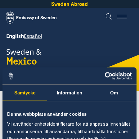
Sweden Abroad
English
Español
Sweden &
Mexico
Select
here
Samtycke
Information
Om
About Sweden
Mexico
Going to Sweden?
Denna webbplats använder cookies
Vi använder enhetsidentifierare för att anpassa innehållet
Mexico
och annonserna till användarna, tillhandahålla funktioner
Going to Sweden?
för sociala medier och analysera vår trafik. Vi