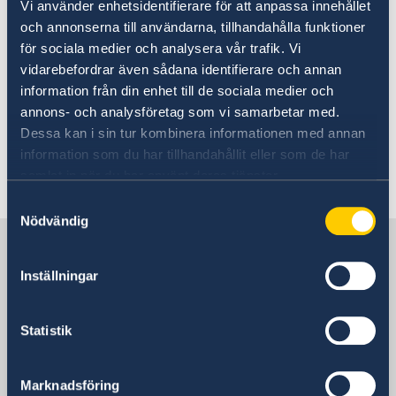
Vi använder enhetsidentifierare för att anpassa innehållet
Going to Sweden?
Moving to someone in
och annonserna till användarna, tillhandahålla funktioner
Visiting Sweden
för sociala medier och analysera vår trafik. Vi
Sweden
Moving to someone in Sweden
vidarebefordrar även sådana identifierare och annan
Working in Sweden
information från din enhet till de sociala medier och
Studying in Sweden
No local information is currently available.
annons- och analysföretag som vi samarbetar med.
EES
Please contact the Embassy for information on
Dessa kan i sin tur kombinera informationen med annan
Visa and Residence, Work and Student Permits for
any local conditions. A link to the Embassy is
information som du har tillhandahållit eller som de har
Sweden
found at the bottom of the page.
samlat in när du har använt deras tjänster.
Business and trade with Sweden -
Madagascar
Samtyckesval
Nödvändig
Swedish companies in Madagascar
Sweden in Madagascar
Business Anti-Corruption Portal
Inställningar
Sweden's mission in Madagascar
Statistik
Mozambique, Maputo
Marknadsföring