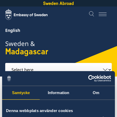
Sweden Abroad
English
Sweden &
Madagascar
Select
here
About Sweden
Madagascar
Samtycke
Information
Om
Going to Sweden?
Moving to someone in Sweden
Madagascar
Denna webbplats använder cookies