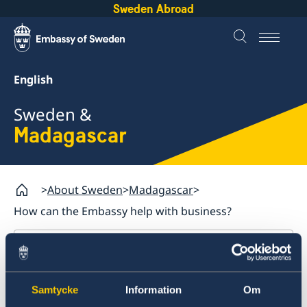
Sweden Abroad
English
Sweden &
Madagascar
About Sweden
Madagascar
How can the Embassy help with business?
Madagascar
Going to Sweden?
How can the Embassy assist
Samtycke
Information
Om
Visiting Sweden
Business and trade with Sweden -