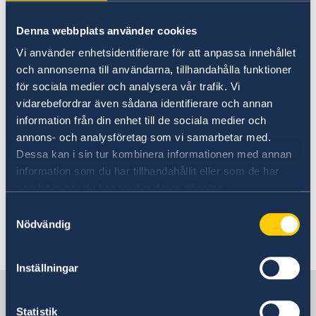
in doing business?
Moving to someone in Sweden
Madagascar
Working in Sweden
Swedish companies in Madagascar
Denna webbplats använder cookies
Studying in Sweden
Business Anti-Corruption Portal
The Embassy helps both Swedish companies
Vi använder enhetsidentifierare för att anpassa innehållet
EES
with doing business in Madagascar as well as
och annonserna till användarna, tillhandahålla funktioner
Visa and Residence, Work and Student Permits for
companies from Madagascar doing business in
för sociala medier och analysera vår trafik. Vi
Sweden
Sweden.
vidarebefordrar även sådana identifierare och annan
information från din enhet till de sociala medier och
annons- och analysföretag som vi samarbetar med.
More information for Swedish companies
.
Dessa kan i sin tur kombinera informationen med annan
information som du har tillhandahållit eller som de har
For more information, contact
samlat in när du har använt deras tjänster.
ambassaden.maputo@gov.se
.
Samtyckesval
Nödvändig
Last updated 16 Jan 2018, 10.31 AM
Inställningar
Sweden in Madagascar
Statistik