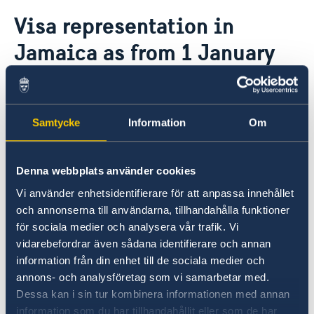
Going to Sweden?
Visa representation in
Visiting Sweden
Jamaica as from 1 January
Apply for a Visa
Moving to someone in Sweden
2018
Working in Sweden
Citizens of Jamaica need to apply for a
Samtycke
Information
Om
Schengen visa before entering the Swedish
border.
Denna webbplats använder cookies
As from 1 January 2018, the Embassy of
Vi använder enhetsidentifierare för att anpassa innehållet
Belgium in Kingston is the Schengen
och annonserna till användarna, tillhandahålla funktioner
representative for those who need a visa before
för sociala medier och analysera vår trafik. Vi
travelling to Sweden.
vidarebefordrar även sådana identifierare och annan
information från din enhet till de sociala medier och
annons- och analysföretag som vi samarbetar med.
Visa applicants are advised to contact the
Dessa kan i sin tur kombinera informationen med annan
Embassy of Belgium in Kingston.
information som du har tillhandahållit eller som de har