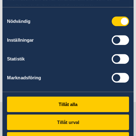
samlat in när du har använt deras tjänster.
Address: 6 St. Lucia Avenue 5 Kingston, Jamaica
Samtyckesval
Nödvändig
Tel: +1 876 754 79 03 Tel: +1 876 906 77 91
Inställningar
Tel: +1 876 906 18 15 Fax: +1 876 906 59 43
Statistik
Email address: Kingston@diplobel.fed.be
Marknadsföring
Webb site:
http://jamaica.diplomatie.belgium.be
Tillåt alla
Sweden in Jamaica
Tillåt urval
Sweden's mission