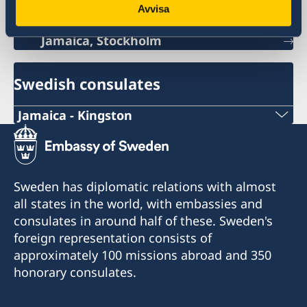
Avvisa
Jamaica, Stockholm
Swedish consulates
Jamaica - Kingston
Telephone no Consulate
+1-876-922-5860
Sweden has diplomatic relations with almost
Email Address Consulate
all states in the world, with embassies and
consulates in around half of these. Sweden's
Kingston.Swecons@mfg.com.jm
foreign representation consists of
approximately 100 missions abroad and 350
Telefax number
honorary consulates.
+1-876-922-4811