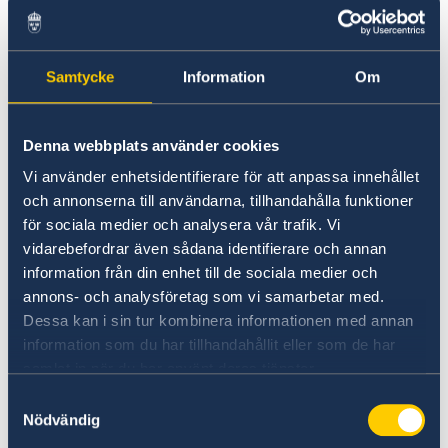
Going to Sweden?
Visiting Sweden
Visiting Sweden
Apply for a Visa
Moving to someone in Sweden
Samtycke
Information
Om
Citizens of Jamaica need to apply for a
Working in Sweden
Schengen visa before entering the Swedish
border. As from 1 January 2018, the Embassy of
Denna webbplats använder cookies
Belgium in Kingston is the Schengen
Vi använder enhetsidentifierare för att anpassa innehållet
representative for those who need a visa before
och annonserna till användarna, tillhandahålla funktioner
travelling to Sweden.
för sociala medier och analysera vår trafik. Vi
vidarebefordrar även sådana identifierare och annan
Visa applicants are advised to contact:
information från din enhet till de sociala medier och
annons- och analysföretag som vi samarbetar med.
Dessa kan i sin tur kombinera informationen med annan
The Embassy of Belgium in Kingston: Address:
information som du har tillhandahållit eller som de har
6 St. Lucia Avenue 5 Kingston, Jamaica. Tel: +1
samlat in när du har använt deras tjänster.
876 754 7903, +1 876 906 7791, +1 876 906 1815.
Samtyckesval
Telefax: +1 876 906 5943. Email Address:
Nödvändig
Kingston@diplobel.fed.be