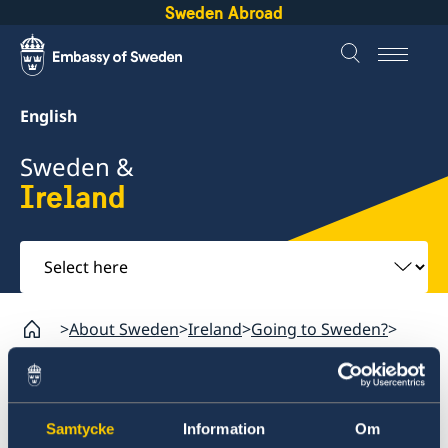
Sweden Abroad
English
Sweden &
Ireland
Select
here
About Sweden
Ireland
Going to Sweden?
Working in Sweden
Ireland
Samtycke
Information
Om