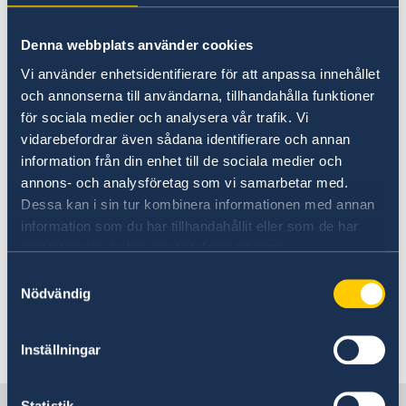
Going to Sweden?
Working in Sweden
Visiting Sweden
Denna webbplats använder cookies
Moving to someone in Sweden
Vi använder enhetsidentifierare för att anpassa innehållet
Working in Sweden
Visit the website
Sweden.se
for
och annonserna till användarna, tillhandahålla funktioner
Studying in Sweden
comprehensive information and inspiration
för sociala medier och analysera vår trafik. Vi
about working in Sweden.
vidarebefordrar även sådana identifierare och annan
information från din enhet till de sociala medier och
For more information on work and residency
annons- och analysföretag som vi samarbetar med.
permits, please see the website of
Dessa kan i sin tur kombinera informationen med annan
the Swedish Migration Agency
,
information som du har tillhandahållit eller som de har
Migrationsverket.
samlat in när du har använt deras tjänster.
Samtyckesval
Nödvändig
For residency and work permit applications,
please contact
the Embassy of Sweden in London.
Inställningar
Statistik