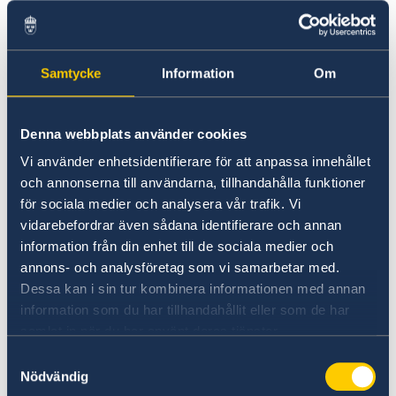
in Indonesia?
Less than 90 days – apply for a visa
Studying in Sweden
Sweden-Indonesia Sustainability Partnership
More than 90 days – apply for a visitor’s permit
Working in Sweden
Warning: False visa agents
Moving to someone in Sweden
The Swedish Embassy in Jakarta does not offer
Samtycke
Information
Om
GDPR request
Swedish courses. Visit Study in Sweden or more
Processing of personal data
information about learning Swedish:
Migration update - Jakarta
Study in Sweden's website
.
Denna webbplats använder cookies
Vi använder enhetsidentifierare för att anpassa innehållet
Last updated 14 Apr 2026, 12.00 PM
och annonserna till användarna, tillhandahålla funktioner
för sociala medier och analysera vår trafik. Vi
vidarebefordrar även sådana identifierare och annan
information från din enhet till de sociala medier och
annons- och analysföretag som vi samarbetar med.
Dessa kan i sin tur kombinera informationen med annan
information som du har tillhandahållit eller som de har
samlat in när du har använt deras tjänster.
Samtyckesval
Nödvändig