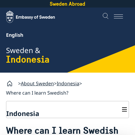
Sweden Abroad
English
Sweden &
Indonesia
About Sweden
Indonesia
Where can I learn Swedish?
Indonesia
Going to Sweden?
Where can I learn Swedish
Business and trade with Sweden
Visiting Sweden