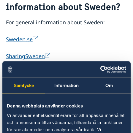
information about Sweden?
Less than 90 days – apply for a visa
Studying in Sweden
Sweden-Indonesia Sustainability Partnership
More than 90 days – apply for a visitor’s permit
Working in Sweden
Warning: False visa agents
Moving to someone in Sweden
For general information about Sweden:
GDPR request
Processing of personal data
Sweden.se
Migration update - Jakarta
SharingSweden
VisitSweden
Samtycke
Information
Om
For information about the Swedish
Government:
Denna webbplats använder cookies
Swedish Goverment
Vi använder enhetsidentifierare för att anpassa innehållet
och annonserna till användarna, tillhandahålla funktioner
för sociala medier och analysera vår trafik. Vi
For information about Study in Sweden: