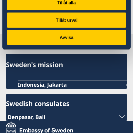
Tillåt alla
Sweden – a country less ordinary
Tillåt urval
Last updated 14 Apr 2026, 11.58 AM
Avvisa
Sweden in Indonesia
Sweden's mission
Indonesia, Jakarta
Swedish consulates
Denpasar, Bali
Phone: