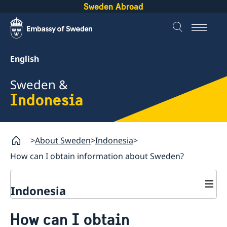
Sweden Abroad
English
Sweden &
Indonesia
About Sweden
Indonesia
How can I obtain information about Sweden?
Indonesia
Going to Sweden?
How can I obtain
Business and trade with Sweden
Visiting Sweden