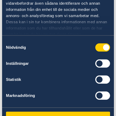
vidarebefordrar även sådana identifierare och annan
information från din enhet till de sociala medier och
Study in Sweden
annons- och analysföretag som vi samarbetar med.
Dessa kan i sin tur kombinera informationen med annan
information som du har tillhandahållit eller som de har
samlat in när du har använt deras tjänster.
You can also follow our work on Instagram:
Samtyckesval
Nödvändig
@SwedenJakarta
Inställningar
Swedish fiction is among the world’s most
translated.
Statistik
Here are 10 Swedish books – selected for you
by Swedish Book Review.
Marknadsföring
Book by the Swedish Institute about Sweden: