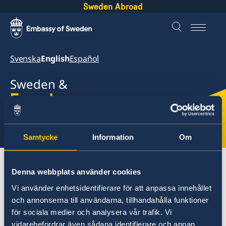
Sweden Abroad
Svenska
English
Español
Sweden &
Ecuador
Select
Samtycke
Information
Om
here
About Sweden
Ecuador
Going to Sweden?(2)
Denna webbplats använder cookies
Vi använder enhetsidentifierare för att anpassa innehållet
och annonserna till användarna, tillhandahålla funktioner
Ecuador
för sociala medier och analysera vår trafik. Vi
Going to Sweden?(2)
vidarebefordrar även sådana identifierare och annan