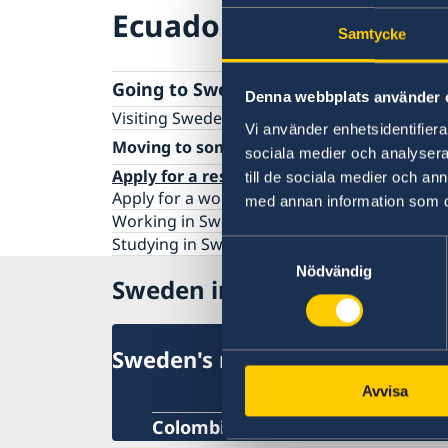
Ecuador
Samtycke
Going to Sweden?(2)
Denna webbplats använder 
Visiting Sweden
Vi använder enhetsidentifierar
Moving to someone in Sweden
sociala medier och analysera 
Apply for a residence permit
till de sociala medier och a
Apply for a work permit
med annan information som du 
Working in Sweden
Studying in Sweden
Samtyckesval
Nödvändig
Sweden in Ecuador
Sweden's mission
Avvisa
Colombia, Bogotá