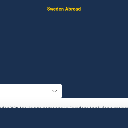
Sweden Abroad
eden?(2)
Moving to someone in Sweden
Apply for a resid