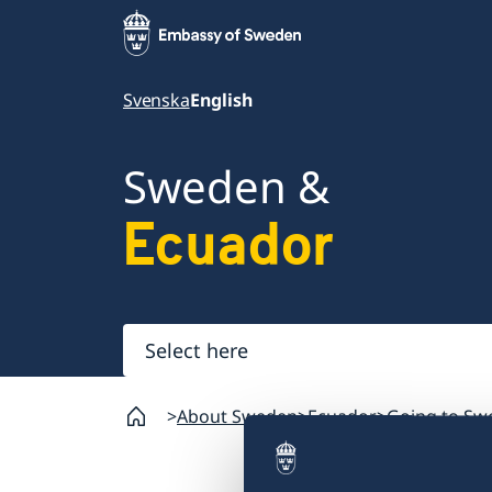
Svenska
English
Sweden &
Ecuador
Select
here
About Sweden
Ecuador
Going to Sw