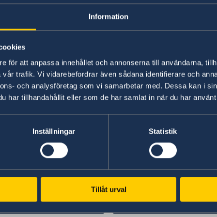
Residence Permit
Information
cookies
For information regarding applications 
e för att anpassa innehållet och annonserna till användarna, tillh
the Swedish Migration Agency website
vår trafik. Vi vidarebefordrar även sådana identifierare och anna
nnons- och analysföretag som vi samarbetar med. Dessa kan i sin
Swedish Migration Agency
har tillhandahållit eller som de har samlat in när du har använt 
Inställningar
Statistik
Swedish consulates
Tillåt urval
Guayaquil, Ecuador
Telefon:
Quito, Ecuador