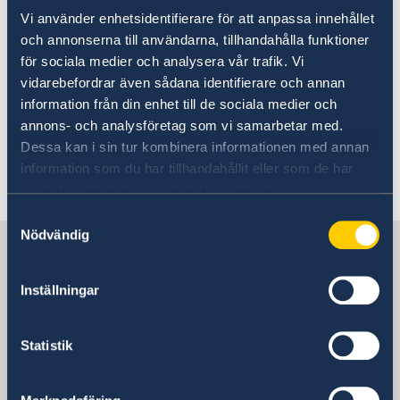
Going to Sweden?(2)
Vi använder enhetsidentifierare för att anpassa innehållet
Moving to someone in
Visiting Sweden
och annonserna till användarna, tillhandahålla funktioner
Sweden
för sociala medier och analysera vår trafik. Vi
Moving to someone in Sweden
vidarebefordrar även sådana identifierare och annan
Apply for a residence permit
Working in Sweden
information från din enhet till de sociala medier och
Apply for a work permit
Studying in Sweden
No local information is currently available.
annons- och analysföretag som vi samarbetar med.
Please contact the Embassy for information on
Dessa kan i sin tur kombinera informationen med annan
any local conditions. A link to the Embassy is
information som du har tillhandahållit eller som de har
found at the bottom of the page.
samlat in när du har använt deras tjänster.
Samtyckesval
Nödvändig
Sweden in Ecuador
Inställningar
Sweden's mission
Statistik
Colombia, Bogotá