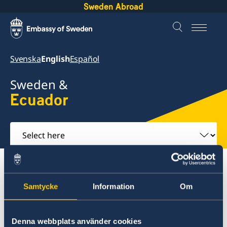
Sweden Abroad
Svenska
English
Español
Sweden &
Ecuador
Select
here
About Sweden
Ecuador
Going to Sweden?(2)
Moving to someone in Sweden
Samtycke
Information
Om
Ecuador
Denna webbplats använder cookies