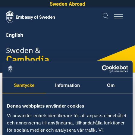
Sweden Abroad
English
Sweden &
Cambodia
About Sweden
Cambodia
Going to Sweden
Samtycke
Information
Om
Decision and residence permit card
Denna webbplats använder cookies
Cambodia
Vi använder enhetsidentifierare för att anpassa innehållet
Business and trade with Sweden
och annonserna till användarna, tillhandahålla funktioner
How to receive your decision
för sociala medier och analysera vår trafik. Vi
Trade with Sweden
Going to Sweden