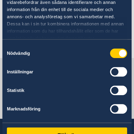
vidarebefordrar även sådana identifierare och annan
and residence permit card
Business Anti-Corruption Portal
Working in Sweden
information från din enhet till de sociala medier och
Trade between Sweden and Cambodia
Study in Sweden
annons- och analysföretag som vi samarbetar med.
Visiting Sweden
More information is available at
Dessa kan i sin tur kombinera informationen med annan
Moving to someone in Sweden
decision and residence permit card
.
information som du har tillhandahållit eller som de har
Decision and residence permit card
samlat in när du har använt deras tjänster.
Development and aid
Last updated 17 Nov 2021, 3.26 PM
Samtyckesval
Nödvändig
Sweden in Cambodia
Inställningar
Sweden's mission abroad Cambodia
Statistik
Thailand, Bangkok
Marknadsföring