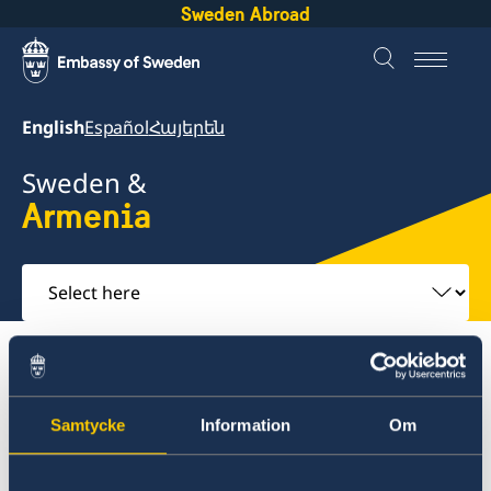
Sweden Abroad
English
Español
Հայերեն
Sweden &
Armenia
Select
here
About Sweden
Armenia
Going to Sweden?
Visiting Sweden
Samtycke
Information
Om
Armenia