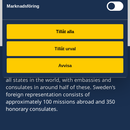
Marknadsföring
Armenia, Yerevan
Tillåt alla
Swedish consulates
Tillåt urval
Avvisa
Sweden has diplomatic relations with almost
all states in the world, with embassies and
consulates in around half of these. Sweden's
foreign representation consists of
approximately 100 missions abroad and 350
honorary consulates.