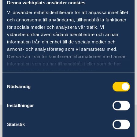
Denna webbplats använder cookies
Going to Sweden?
Visiting Sweden
Visiting Sweden
Vi använder enhetsidentifierare för att anpassa innehållet
och annonserna till användarna, tillhandahålla funktioner
Moving to someone in Sweden
The Embassy of Sweden in Yerevan
för sociala medier och analysera vår trafik. Vi
Apply for a residence permit
Working in Sweden
vidarebefordrar även sådana identifierare och annan
does not issue any visas.
Studying in Sweden
information från din enhet till de sociala medier och
Swedish customs regulations
annons- och analysföretag som vi samarbetar med.
Development and aid
The Embassy of Germany in Yerevan acts as the
Dessa kan i sin tur kombinera informationen med annan
representative of Sweden for Schengen visa
information som du har tillhandahållit eller som de har
matters. Visa applications are collected by
samlat in när du har använt deras tjänster.
TLScontact visa application centre, all visa-
Samtyckesval
related inquiries should be directed to
Nödvändig
TLScontact
Inställningar
Sweden in Armenia
Statistik
Sweden's embassy