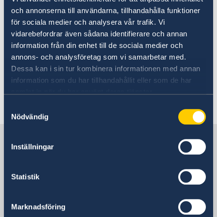
Armenia
och annonserna till användarna, tillhandahålla funktioner
Going to Sweden?
för sociala medier och analysera vår trafik. Vi
Apply for a residence permit
Visiting Sweden
vidarebefordrar även sådana identifierare och annan
Moving to someone in Sweden
information från din enhet till de sociala medier och
Armenian citizens can apply for residence
annons- och analysföretag som vi samarbetar med.
Apply for a residence permit
permit at
the Embassy of Sweden in Moscow
.
Dessa kan i sin tur kombinera informationen med annan
Working in Sweden
The Embassy of Sweden in Yerevan does not
Studying in Sweden
information som du har tillhandahållit eller som de har
receive or process any applications for
Swedish customs regulations
samlat in när du har använt deras tjänster.
residence permit.
Development and aid
Samtyckesval
Nödvändig
Sweden in Armenia
Inställningar
Sweden's embassy
Statistik
Armenia, Yerevan
Marknadsföring