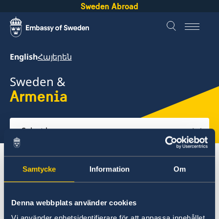
Sweden Abroad
English
Հայերեն
Sweden &
Armenia
Select
here
About Sweden
Armenia
Going to Sweden?
Samtycke
Information
Om
Moving to someone in Sweden
Apply for a residence permit
Denna webbplats använder cookies
Vi använder enhetsidentifierare för att anpassa innehållet