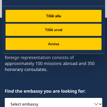
Swedish consulates
Tillåt alla
Tillåt urval
Sweden has diplomatic relations with almost
Avvisa
all states in the world, with embassies and
consulates in around half of these. Sweden's
foreign representation consists of
approximately 100 missions abroad and 350
honorary consulates.
Find the embassy you are looking for:
Select
embassy