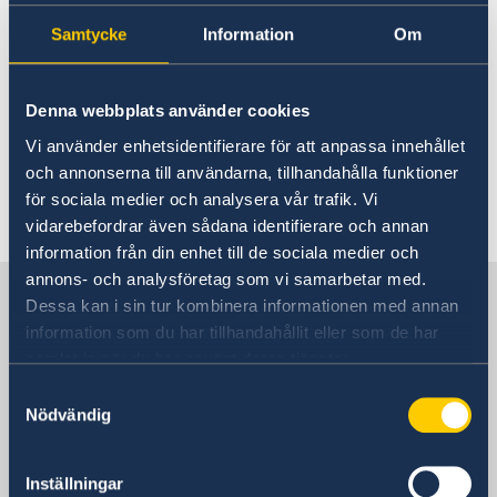
handle visa, migration or asylum.
Samtycke
Information
Om
Instead, please contact one of the following
Swedish embassies in Europe:
Athens
,
Berlin
,
Denna webbplats använder cookies
Madrid
,
Paris
or
Rome
. You can also contact the
Vi använder enhetsidentifierare för att anpassa innehållet
Swedish Migration Agency
.
och annonserna till användarna, tillhandahålla funktioner
för sociala medier och analysera vår trafik. Vi
Last updated 15 Mar 2019, 1.01 PM
vidarebefordrar även sådana identifierare och annan
information från din enhet till de sociala medier och
annons- och analysföretag som vi samarbetar med.
Sweden in Austria
Dessa kan i sin tur kombinera informationen med annan
information som du har tillhandahållit eller som de har
samlat in när du har använt deras tjänster.
Swedish Embassy
Samtyckesval
Nödvändig
Visiting address
Liechtensteinstrasse 51
1090 Vienna
Inställningar