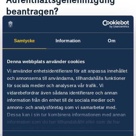
beantragen?
Die Schwedische Botschaft in Wien bearbeitet
keine Migrationsangelegenheiten (Visa,
Samtycke
Information
Om
Aufenthaltsgenehmigungen oder Asyl).
Für Informationen in
Denna webbplats använder cookies
Migrationsangelegenheiten wenden Sie sich
Vi använder enhetsidentifierare för att anpassa innehållet
bitte an eine der folgenden schwedischen
och annonserna till användarna, tillhandahålla funktioner
Botschaften:
Athen
,
Berlin
,
Madrid
,
Paris
oder
för sociala medier och analysera vår trafik. Vi
Rom
. Sie können sich auch direkt an das
vidarebefordrar även sådana identifierare och annan
Schwedische Migrationsamt
(Migrationsverket)
information från din enhet till de sociala medier och
wenden.
annons- och analysföretag som vi samarbetar med.
Dessa kan i sin tur kombinera informationen med annan
Letzte Aktualisierung 18 März 2019, 16.16
information som du har tillhandahållit eller som de har
samlat in när du har använt deras tjänster.