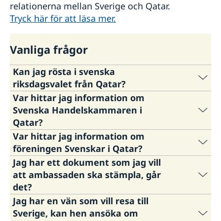
relationerna mellan Sverige och Qatar.
Tryck här för att läsa mer.
Vanliga frågor
Kan jag rösta i svenska
riksdagsvalet från Qatar?
Var hittar jag information om
Du kan förtidsrösta i svenska riksdagsvalet på
Svenska Handelskammaren i
ambassaden i Doha. Brevröstningsmaterial
Qatar?
kommer även att finnas tillgängligt på
Var hittar jag information om
ambassaden i Doha.
För kontakt med Svenska Handelskammaren i
föreningen Svenskar i Qatar?
Qatar kontakta styrelseordförande Mattias
Jag har ett dokument som jag vill
Du hittar mer information om att rösta från
Nordfeldt:
Föreningen Swedish Association of Qatar (SAQ)
att ambassaden ska stämpla, går
Qatar och öppettider för röstmottagningen här:
mattias.nordfeldt@swedishchamber.qa
har ett Instagramkonto "Svenskar i Qatar". De
det?
Rösta i Qatar - Sweden Abroad
kan även kontaktas på e-postadressen
Jag har en vän som vill resa till
svenskariqatar@gmail.com.
Ja, ambassaden kan legalisera vissa dokument.
Sverige, kan hen ansöka om
En legalisering är en stämpel som intygar att