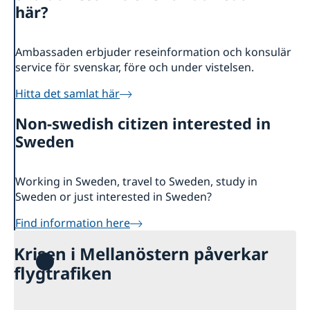
Om oss
här?
Ambassadens Personal
Så stöttar vi svenska företag
Vi är en resurs för svenska företag
Lediga tjänster
Ambassaden erbjuder reseinformation och konsulär
Team Sweden
Aktuellt
service för svenskar, före och under vistelsen.
Så kan du få stöd
Nyheter
Handel och Investeringar
Hitta det samlat här
Svenska företag i
Anmäl handelshinder
Non-swedish citizen interested in
Sweden
Working in Sweden, travel to Sweden, study in
Sweden or just interested in Sweden?
Find information here
Krisen i Mellanöstern påverkar
flygtrafiken