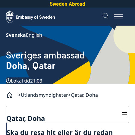
Sweden Abroad
Svenska
English
Sveriges ambassad
Doha, Qatar
Lokal tid
21:03
Utlandsmyndigheter
Qatar, Doha
Qatar, Doha
Kontakt
Ska du resa hit eller är du redan