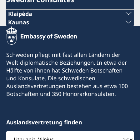
Klaipėda
Phone:
Kaunas
Phone:
+370 46 474 155
+370 37 333 031
Email:
Schweden pflegt mit fast allen Ländern der
Email:
Welt diplomatische Beziehungen. In etwa der
vaida.vaicaitiene@be-ge.se
Hälfte von ihnen hat Schweden Botschaften
jurgita.grigiene@cerka.lt
Pramonės g. 27,
und Konsulate. Die schwedischen
LT-94103 Klaipėda, Lithuania
Auslandsvertretungen bestehen aus etwa 100
Fax:
Botschaften und 350 Honorarkonsulaten.
Visiting hours:
+370 37 332 591
Please contact the honorary consul via tel. or e-
Vytauto Ave. 43A-66
mail
LT-44352 Kaunas, Lithuania
Auslandsvertretung finden
Botschaft
Visiting hours: