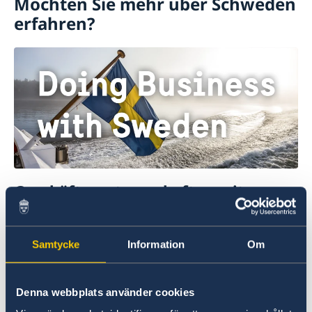
Möchten Sie mehr über Schweden
erfahren?
Geschäftspartnerschaften mit
Schweden
Hier finden Sie umfassende Informationen zu
Samtycke
Information
Om
Geschäftspartnerschaften mit Schweden.
Zum Weiterlesen
Denna webbplats använder cookies