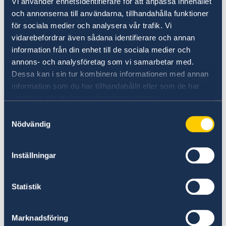
Vi använder enhetsidentifierare för att anpassa innehållet
och annonserna till användarna, tillhandahålla funktioner
för sociala medier och analysera vår trafik. Vi
vidarebefordrar även sådana identifierare och annan
information från din enhet till de sociala medier och
annons- och analysföretag som vi samarbetar med.
Dessa kan i sin tur kombinera informationen med annan
information som du har tillhandahållit eller som de har
Verdacht auf Unregelmäßigkeiten
samlat in när du har använt deras tjänster.
Wenn Sie eine Beschwerde haben oder eine
Samtyckesval
Nödvändig
Straftat oder Unregelmäßigkeit im
Zusammenhang mit der Tätigkeit des
schwedischen Auswärtigen Dienstes vermuten,
Inställningar
können Sie dies dem schwedischen
Außenministerium melden.
Statistik
Beschwerde gegen den Auswärtigen
Dienst einreichen (Englisch)
Marknadsföring