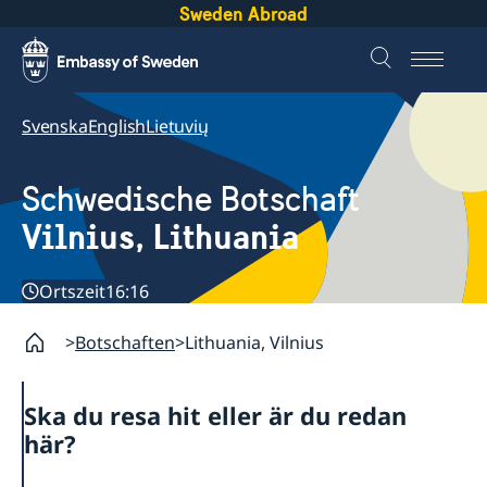
Sweden Abroad
Svenska
English
Lietuvių
Schwedische Botschaft
Vilnius, Lithuania
Ortszeit
16:16
Botschaften
Lithuania, Vilnius
Ska du resa hit eller är du redan
här?