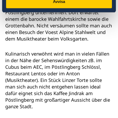
Avvisa
bequem mit der Bergbahn eine Fahrt auf den
Pöstlingberg unternehmen. Dort erwartet
einem die barocke Wahlfahrtskirche sowie die
Grottenbahn. Nicht versäumen sollte man auch
einen Besuch der Voest Alpine Stahlwelt und
dem Musiktheater beim Volksgarten.
Kulinarisch verwöhnt wird man in vielen Fällen
in der Nähe der Sehenswürdigkeiten zB. im
Cubus beim AEC, im Pöstlingberg Schlössl,
Restaurant Lentos oder im Anton
(Musiktheater). Ein Stück Linzer Torte sollte
man sich auch nicht entgehen lassen ideal
dafür eignet sich das Kaffee Jindrak am
Pöstlingberg mit großartiger Aussicht über die
ganze Stadt.