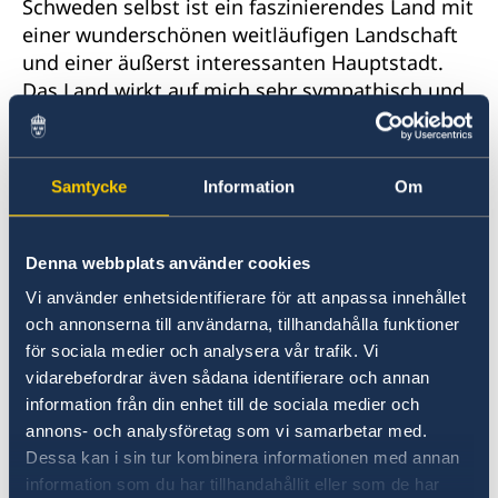
Schweden selbst ist ein faszinierendes Land mit
einer wunderschönen weitläufigen Landschaft
und einer äußerst interessanten Hauptstadt.
Das Land wirkt auf mich sehr sympathisch und
offen, auch als Gast fühlt man sich sehr
willkommen. Außerdem ist Schweden
touristisch und wirtschaftlich sehr interessant
Samtycke
Information
Om
weil es in vielen Branchen tätig ist. Aufgrund
der guten Bildungseinrichtungen und
renommierten Universitäten streben viele
Denna webbplats använder cookies
ausländische Studenten ein Auslandsemester
Vi använder enhetsidentifierare för att anpassa innehållet
in Schweden an. Lernen können wir auch von
och annonserna till användarna, tillhandahålla funktioner
der schwedischen Arbeitskultur diese fördert
för sociala medier och analysera vår trafik. Vi
flache Hierarchien, Mitarbeitermotivation,
vidarebefordrar även sådana identifierare och annan
Arbeiten im Kollektiv und Diversity
information från din enhet till de sociala medier och
Management.
annons- och analysföretag som vi samarbetar med.
Dessa kan i sin tur kombinera informationen med annan
Was sollte man in Linz unbedingt
information som du har tillhandahållit eller som de har