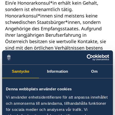
Ein/e Honorarkonsul*in erhält kein Gehalt,
sondern ist ehrenamtlich tätig.
Honorarkonsul*innen sind meistens keine
schwedischen Staatsbürger*innen, sondern
Angehörige des Empfangsstaates. Aufgrund
ihrer langjährigen Berufserfahrung in
Österreich besitzen sie wertvolle Kontakte, sie
sind mit den örtlichen Verhältnissen bestens
vertraut und können daher schwedischen
Staatsbürger*innen in Not gute Hilfe leisten.
Ein Konsulat kann bei Bedarf, in Absprache mit
Samtycke
Information
Om
der schwedischen Botschaft, örtliche Behörden
kontaktieren, um Unterstützung zu bekommen.
Denna webbplats använder cookies
Ein Honorarkonsulat ist also eine Art „Filiale“
Vi använder enhetsidentifierare för att anpassa innehållet
der Schwedischen Botschaft (die sich in Wien
och annonserna till användarna, tillhandahålla funktioner
befindet) und bietet zahlreiche
för sociala medier och analysera vår trafik. Vi
Dienstleistungen für schwedische