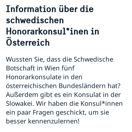
Kontakt / Öffnungszeiten
Information über die
Schwedische Organisationen und Netzwerke in
Österreich
schwedischen
Über uns
Honorarkonsul*inen in
Die Botschafterin
Aktuelles
Österreich
Über das Botschaftsgebäude
Antrag eines Reisepasses und Personalausweises
Offene Stellen
Nachrichten
Datenschutzerklärung (GDPR)
Wussten Sie, dass die Schwedische
EU-Erklärung der schwedischen Regierung 2023
Information über die schwedischen
Botschaft in Wien fünf
Konsularische Besuche in der schwedischen
Honorarkonsul*inen in Österreich
Botschaft
Graz - Gerald Babel-Sutter
Honorarkonsulate in den
Innsbruck - Johannes Marsoner
österreichischen Bundesländern hat?
Klagenfurt - Herta Stockbauer
Außerdem gibt es ein Konsulat in der
Linz - Elke Riemenschneider
Salzburg - Martina Schlegel-Lanz
Slowakei. Wir haben die Konsul*innen
ein paar Fragen geschickt, um sie
besser kennenzulernen!