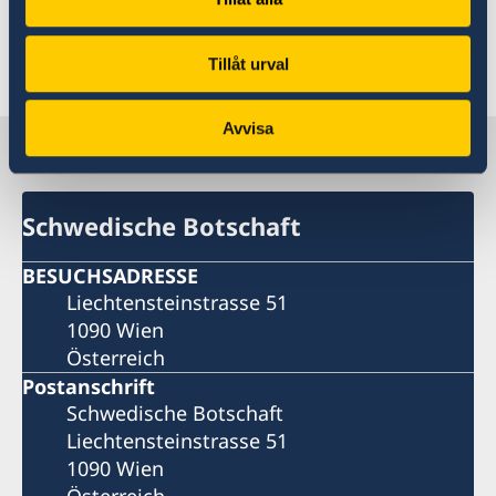
Honorarkonsul*innen sind unten erhältlich.
Tillåt urval
Letzte Aktualisierung 17 Dez. 2019, 17.15
Avvisa
Schweden in Österreich
Schwedische Botschaft
BESUCHSADRESSE
Liechtensteinstrasse 51
1090 Wien
Österreich
Postanschrift
Schwedische Botschaft
Liechtensteinstrasse 51
1090 Wien
Österreich