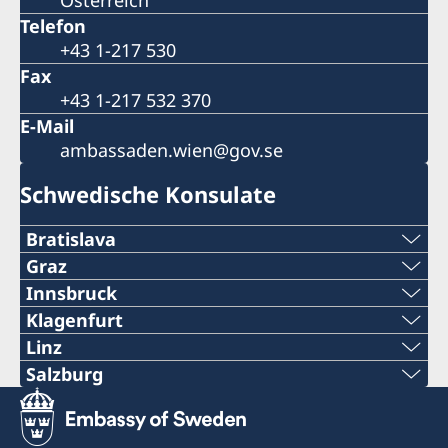
Telefon
+43 1-217 530
Fax
+43 1-217 532 370
E-Mail
ambassaden.wien@gov.se
Schwedische Konsulate
Bratislava
Telefon:
Graz
Telefon:
Innsbruck
+421 2-434 217 00
Telefon:
Klagenfurt
+43 660 7548270
Telefon:
Linz
E-Mail:
+43 512-574 345 114
Telefone:
Salzburg
e-mail:
+43 664 805 567 008
zupka@omniaholding.sk
Telefon:
e-mail:
+43 732-731 111
consulate@urban-future.org
e-mail:
Fax:
+43 662-639 995 01 31