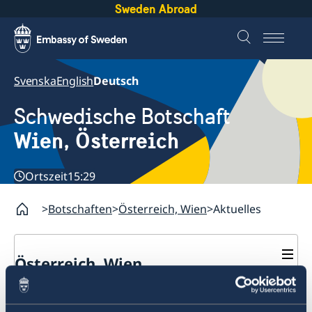
Sweden Abroad
Svenska
English
Deutsch
Schwedische Botschaft
Wien, Österreich
Ortszeit
15:29
Botschaften
Österreich, Wien
Aktuelles
Österreich, Wien
Kontakt / Öffnungszeiten
Aktuelles
Schwedische Organisationen und Netzwerke in