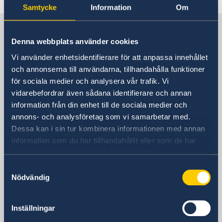
Österreich
Samtycke
Information
Om
Über uns
Schweden in Österreich
Die Botschafterin
Aktuelles
Denna webbplats använder cookies
Über das Botschaftsgebäude
Antrag eines Reisepasses und Personalausweises
Offene Stellen
Vi använder enhetsidentifierare för att anpassa innehållet
Schwedische Botschaft
Nachrichten
Datenschutzerklärung (GDPR)
och annonserna till användarna, tillhandahålla funktioner
EU-Erklärung der schwedischen Regierung 2023
Information über die schwedischen
för sociala medier och analysera vår trafik. Vi
BESUCHSADRESSE
Konsularische Besuche in der schwedischen
Honorarkonsul*inen in Österreich
vidarebefordrar även sådana identifierare och annan
Liechtensteinstrasse 51
Botschaft
Graz - Gerald Babel-Sutter
information från din enhet till de sociala medier och
1090 Wien
Innsbruck - Johannes Marsoner
annons- och analysföretag som vi samarbetar med.
Österreich
Klagenfurt - Herta Stockbauer
Dessa kan i sin tur kombinera informationen med annan
Postanschrift
Linz - Elke Riemenschneider
information som du har tillhandahållit eller som de har
Schwedische Botschaft
Salzburg - Martina Schlegel-Lanz
samlat in när du har använt deras tjänster.
Liechtensteinstrasse 51
Samtyckesval
1090 Wien
Nödvändig
Österreich
Telefon
+43 1-217 530
Inställningar
Fax