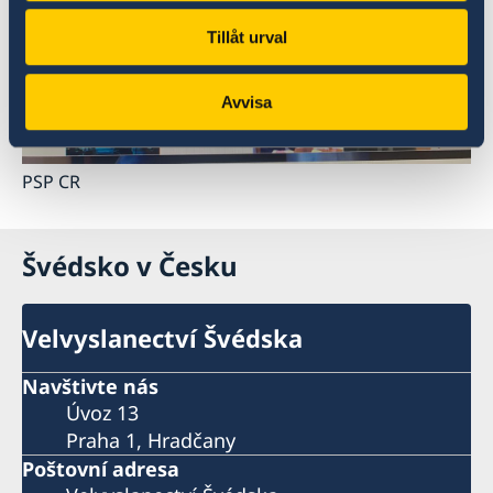
Tillåt urval
E
Avvisa
PSP CR
Švédsko v Česku
Velvyslanectví Švédska
Navštivte nás
Úvoz 13
Praha 1, Hradčany
Poštovní adresa