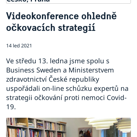
Kontakt
Videokonference ohledně
O nás
očkovacích strategií
Velvyslanec
Aktuálně
Sekce obrany
Novinky
14 led 2021
Letní projekce na zahradě Velvyslanectví: Duše z
Kevlaru
Ve středu 13. ledna jsme spolu s
Letní projekce na zahradě Velvyslanectví:
Hammarskjöld
Business Sweden a Ministerstvem
Letní projekce na zahradě Velvyslanectví: Společně
zdravotnictví České republiky
Den dětí s Pipi Dlouhou punčochou
uspořádali on-line schůzku expertů na
Noví ministři na ministerstvu zahraničních věcí
Jeden svět 2024
strategii očkování proti nemoci Covid-
Velvyslanectví bude zavřené
19.
Sankta Lucia - vánoční koncert brněnského sboru
SIST
Letní projekce pod širým nebem: Erotikon
Videokonference ohledně očkovacích strategií
Národní den Švédska