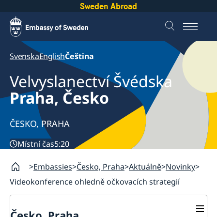
Sweden Abroad
Svenska
English
Čeština
Velvyslanectví Švédska
Praha, Česko
ČESKO, PRAHA
Místní čas
5:20
Embassies
Česko, Praha
Aktuálně
Novinky
Videokonference ohledně očkovacích strategií
Česko, Praha