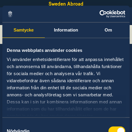
Sweden Abroad
Samtycke
Information
Om
Sök
Denna webbplats använder cookies
Vi använder enhetsidentifierare för att anpassa innehållet
och annonserna till användarna, tillhandahålla funktioner
Sweden has diplomatic relations with almost
för sociala medier och analysera vår trafik. Vi
all states in the world, with embassies and
vidarebefordrar även sådana identifierare och annan
consulates in around half of these. Sweden's
information från din enhet till de sociala medier och
foreign representation consists of
annons- och analysföretag som vi samarbetar med.
approximately 100 missions abroad and 350
Dessa kan i sin tur kombinera informationen med annan
honorary consulates.
information som du har tillhandahållit eller som de har
samlat in när du har använt deras tjänster.
Samtyckesval
Nödvändig