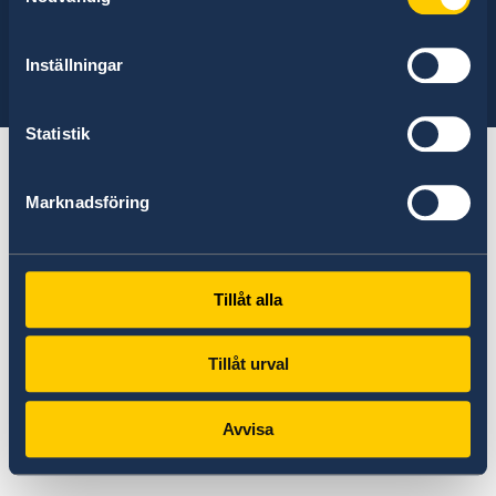
Find the embassy you are looking for:
Select
Inställningar
embassy
See a list of all embassies here
Statistik
Marknadsföring
Tillåt alla
Tillåt urval
Avvisa