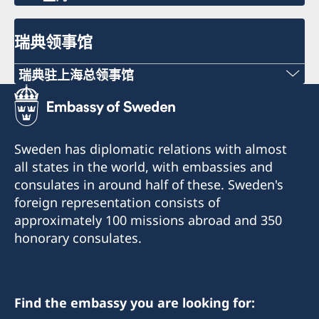
瑞典领事馆
瑞典驻上海总领事馆
电话
+86 21 5359 9610
Sweden has diplomatic relations with almost
电子邮件
all states in the world, with embassies and
consulates in around half of these. Sweden's
generalkonsulat.shanghai@gov.se
foreign representation consists of
approximately 100 missions abroad and 350
传真
honorary consulates.
+86 21 5359 9633
中国上海淮海中路381号中环广场1521-1541室
Find the embassy you are looking for:
09:00-17:00