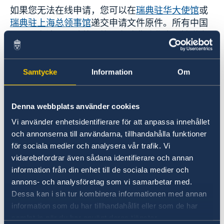
如果您无法在线申请，您可以在
瑞典驻华大使馆
或
瑞典驻上海总领事馆
递交申请文件原件。所有中国
居民（台湾居民除外）均可在瑞典驻华大使馆递交
申请。台湾居民应在
瑞典驻泰国大使馆
递交申请。
上海、江苏、安徽、浙江、香港以及澳门的居民可
选择在
瑞典驻上海总领事馆
递交申请。蒙古居民应
Samtycke
Information
Om
该在瑞典驻华大使馆递交申请。
Denna webbplats använder cookies
如何在瑞典驻华大使馆递交申请
Vi använder enhetsidentifierare för att anpassa innehållet
och annonserna till användarna, tillhandahålla funktioner
如何在瑞典驻上海总领事馆递交申请
för sociala medier och analysera vår trafik. Vi
vidarebefordrar även sådana identifierare och annan
要了解适用的规则，需要哪些文件以及如何申请，
information från din enhet till de sociala medier och
请访问
瑞典移民局官网
。
annons- och analysföretag som vi samarbetar med.
Dessa kan i sin tur kombinera informationen med annan
information som du har tillhandahållit eller som de har
请注意，瑞典移民局仅接受英文文件。中文或蒙古
samlat in när du har använt deras tjänster.
文的任何文件都应由专业翻译机构翻译成英文。任