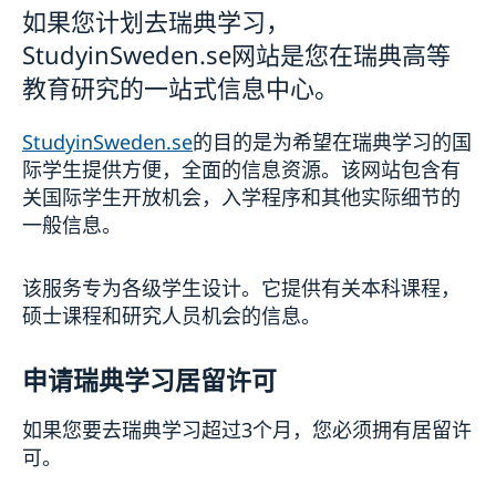
旅游医疗保险
访问超过 90 天 - 探访居留许可及D签证
如果您计划去瑞典学习，
申诉
在瑞典学习
StudyinSweden.se网站是您在瑞典高等
在瑞典工作
在瑞典家庭团聚
教育研究的一站式信息中心。
ADS 签证 - 团体旅游签证
费用
StudyinSweden.se
的目的是为希望在瑞典学习的国
录取生物信息
际学生提供方便，全面的信息资源。该网站包含有
领取居留许可卡
关国际学生开放机会，入学程序和其他实际细节的
处理个人数据
一般信息。
欧盟公民家庭成员
商业与贸易
该服务专为各级学生设计。它提供有关本科课程，
贸易与推广
硕士课程和研究人员机会的信息。
医疗保健/生命科学
瑞典与中国贸易
瑞典可持续运输解决方案
贸易障碍
申请瑞典学习居留许可
企业社会责任(CSR)中心
如果您要去瑞典学习超过3个月，您必须拥有居留许
可。