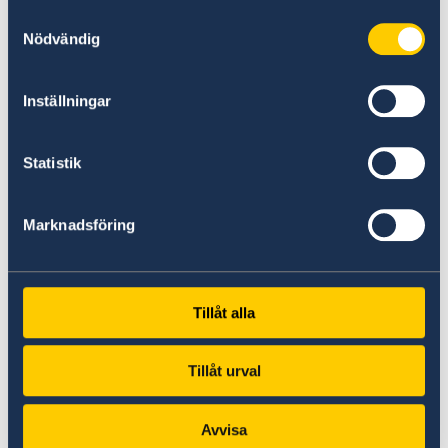
Samtyckesval
何与申请一起提交的本国婚姻或出生证明复印件均
Nödvändig
应经过公证。
Inställningar
18岁以下的申请者在前往瑞典大使领馆或总领事馆
时必须有一名法定监护人陪同。如果法定监护人无
法陪同申请人，其中一人应写一份授权书，允许18
Statistik
岁以上的人陪同申请人到瑞典大使领馆或领事馆。
Marknadsföring
如果您在瑞典驻华大使领馆或瑞典驻上海总领事馆
申请居留许可，您需要在提交申请时，通过银行或
适用信用卡以人民币支付申请费用。有关费用的更
多信息，请查看
此处
。
Tillåt alla
接收决定
Tillåt urval
在大部分申请做出决定时，申请者会收到邮件通知
Avvisa
关于此决定。