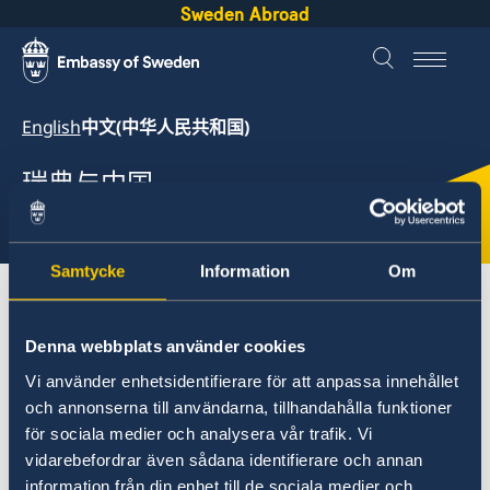
Sweden Abroad
English
中文(中华人民共和国)
瑞典与中国
中国
Samtycke
Information
Om
About Sweden
中国
商业与贸易
Denna webbplats använder cookies
中国
Vi använder enhetsidentifierare för att anpassa innehållet
och annonserna till användarna, tillhandahålla funktioner
访问瑞典
för sociala medier och analysera vår trafik. Vi
商业与贸易
商业与贸易
瑞典申根签证
vidarebefordrar även sådana identifierare och annan
information från din enhet till de sociala medier och