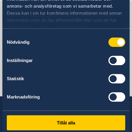
旅游医疗保险
访问超过 90 天 - 探访居留许可及D签证
贸易与推广
annons- och analysföretag som vi samarbetar med.
申诉
在瑞典学习
瑞典在中国
医疗保健/生命科学
瑞典与中国贸易
Dessa kan i sin tur kombinera informationen med annan
在瑞典工作
瑞典可持续运输解决方案
贸易障碍
information som du har tillhandahållit eller som de har
在瑞典家庭团聚
企业社会责任(CSR)中心
samlat in när du har använt deras tjänster.
ADS 签证 - 团体旅游签证
瑞典驻华大使馆
费用
Samtyckesval
录取生物信息
Nödvändig
领取居留许可卡
中国北京
处理个人数据
上海
Inställningar
欧盟公民家庭成员
瑞典领事馆
Statistik
瑞典驻上海总领事馆
Marknadsföring
电话
+86 21 5359 9610
Sweden has diplomatic relations with almost
Tillåt alla
电子邮件
all states in the world, with embassies and