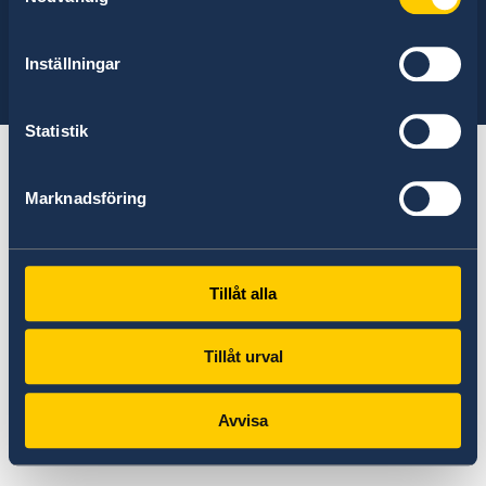
Find the embassy you are looking for:
Select
Inställningar
embassy
See a list of all embassies here
Statistik
Marknadsföring
Tillåt alla
Tillåt urval
Avvisa