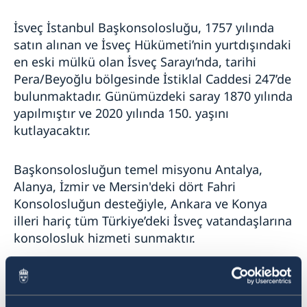
Randevu alın
Başkonsolos
Güncel
İsveç İstanbul Başkonsolosluğu, 1757 yılında
GDPR
satın alınan ve İsveç Hükümeti’nin yurtdışındaki
en eski mülkü olan İsveç Sarayı’nda, tarihi
Pera/Beyoğlu bölgesinde İstiklal Caddesi 247’de
bulunmaktadır. Günümüzdeki saray 1870 yılında
yapılmıştır ve 2020 yılında 150. yaşını
kutlayacaktır.
Başkonsolosluğun temel misyonu Antalya,
Alanya, İzmir ve Mersin'deki dört Fahri
Konsolosluğun desteğiyle, Ankara ve Konya
illeri hariç tüm Türkiye’deki İsveç vatandaşlarına
konsolosluk hizmeti sunmaktır.
İsveç Hükümeti’ni İstanbul’da temsil etmenin
yanı sıra, Konsolosluğun ana faaliyet alanları