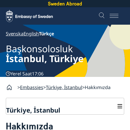
Sweden Abroad
Svenska
English
Türkçe
Başkonsolosluk
İstanbul, Türkiye
Yerel Saat
17:06
Embassies
Türkiye, İstanbul
Hakkımızda
Türkiye, İstanbul
İletişim Bilgileri
Hakkımızda
Vize ve Göç iletişim bilgileri
Hakkımızda