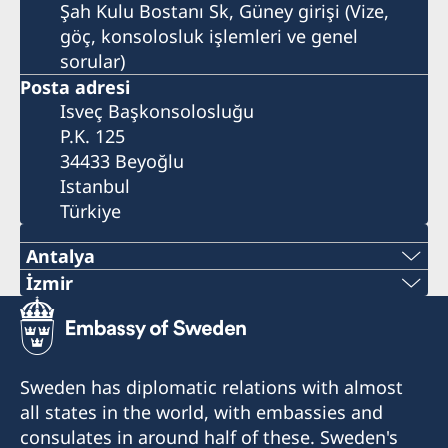
Şah Kulu Bostanı Sk, Güney girişi (Vize,
göç, konsolosluk işlemleri ve genel
sorular)
Posta adresi
Isveç Başkonsolosluğu
P.K. 125
34433 Beyoğlu
Istanbul
Türkiye
Antalya
Telefon Numarası:
İzmir
İzmir Fahri Konsolosluğu şu anda hizmet
+90 546 242 42 77
vermemektedir. Sorularınız için lütfen İstanbul
E-Posta Adresi:
Başkonsolosluğu'na başvurunuz.
Sweden has diplomatic relations with almost
all states in the world, with embassies and
consulatesweden@gmail.com
consulates in around half of these. Sweden's