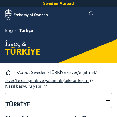
Sweden Abroad
English
Türkçe
İsveç &
TÜRKİYE
About Sweden
TÜRKİYE
İsveç'e gitmek
İsveç'te çalışmak ve yaşamak (aile birleşimi)
Nasıl başvuru yapılır?
TÜRKİYE
İsveç'e gitmek