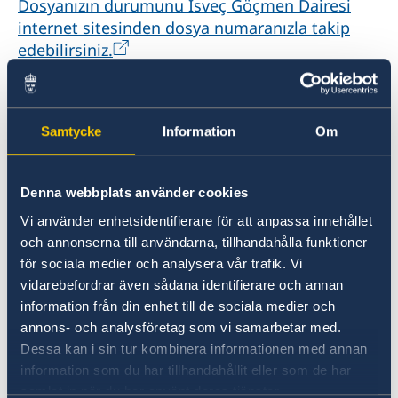
Dosyanızın durumunu İsveç Göçmen Dairesi
internet sitesinden dosya numaranızla takip
edebilirsiniz.
Kararınızla ilgili İsveç’te yaşayan aile bireyiniz
de bilgilendirilir. Oturum izni başvurunuzun
kararı çıktıktan sonra, kararınızı öğrenmek icin
Samtycke
Information
Om
Konsolosluk'la iletişime geçebilirsiniz.
6. Oturum izni kartının teslimi
Oturum izni
Denna webbplats använder cookies
kartınızın basılıp Başkonsolosluğa ulaşması
Vi använder enhetsidentifierare för att anpassa innehållet
dört haftayı bulabilir. Kartınız Konsolosluğa
och annonserna till användarna, tillhandahålla funktioner
ulaştıktan sonra randevu almadan ziyaret
för sociala medier och analysera vår trafik. Vi
saatlerinde teslim alabilirsiniz. Yanınızda
vidarebefordrar även sådana identifierare och annan
başvuruyu yaparken beyan ettiğiniz
information från din enhet till de sociala medier och
pasaportunuzu getirmeyi unutmayın.
annons- och analysföretag som vi samarbetar med.
Dessa kan i sin tur kombinera informationen med annan
Evrakla yapılan başvurular
information som du har tillhandahållit eller som de har
samlat in när du har använt deras tjänster.