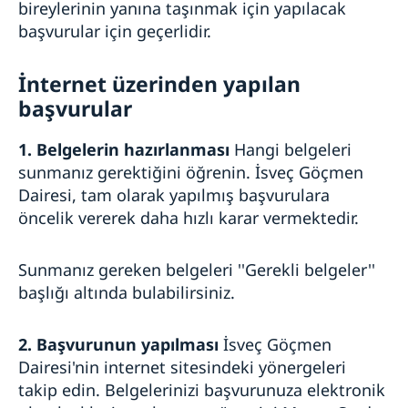
İşlemler nereden yapılır?
bireylerinin yanına taşınmak için yapılacak
Sıkça sorulan sorular
İsveççe öğrenmek
başvurular için geçerlidir.
Sıkça sorulan sorular
İnternet üzerinden yapılan
başvurular
1. Belgelerin hazırlanması
Hangi belgeleri
sunmanız gerektiğini öğrenin. İsveç Göçmen
Dairesi, tam olarak yapılmış başvurulara
öncelik vererek daha hızlı karar vermektedir.
Sunmanız gereken belgeleri ''Gerekli belgeler''
başlığı altında bulabilirsiniz.
2. Başvurunun yapılması
İsveç Göçmen
Dairesi'nin internet sitesindeki yönergeleri
takip edin. Belgelerinizi başvurunuza elektronik