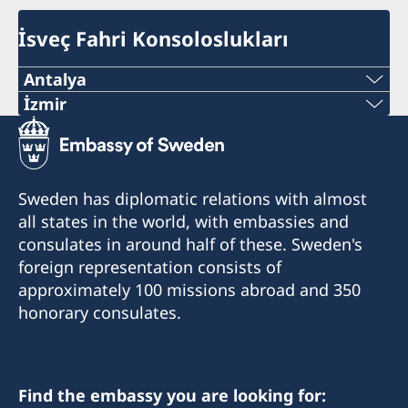
İsveç Fahri Konsoloslukları
Antalya
Telefon Numarası:
İzmir
İzmir Fahri Konsolosluğu şu anda hizmet
+90 546 242 42 77
vermemektedir. Sorularınız için lütfen İstanbul
E-Posta Adresi:
Başkonsolosluğu'na başvurunuz.
Sweden has diplomatic relations with almost
all states in the world, with embassies and
consulatesweden@gmail.com
consulates in around half of these. Sweden's
Fahri Konsolosluk sadece randevu ile ziyaretçi
foreign representation consists of
kabul etmektedir. Lütfen sorularınız için
approximately 100 missions abroad and 350
önceden arayınız veya e-posta gönderiniz.
honorary consulates.
Telefon saatleri : 10.00-15.00 Pazartesi-Cuma
Find the embassy you are looking for:
Yerel resmi tatil günlerinde Fahri