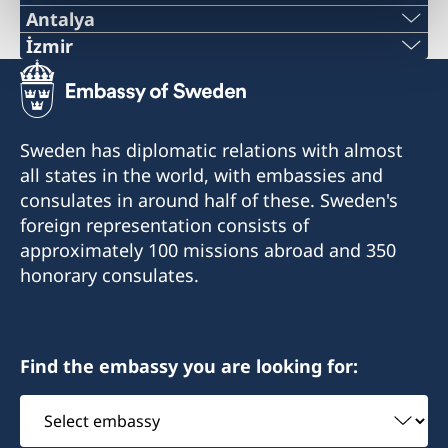
Antalya
Telefon Numarası:
İzmir
İzmir Fahri Konsolosluğu şu anda hizmet
+90 546 242 42 77
vermemektedir. Sorularınız için lütfen İstanbul
E-Posta Adresi:
Başkonsolosluğu'na başvurunuz.
Sweden has diplomatic relations with almost
all states in the world, with embassies and
consulatesweden@gmail.com
consulates in around half of these. Sweden's
Fahri Konsolosluk sadece randevu ile ziyaretçi
foreign representation consists of
kabul etmektedir. Lütfen sorularınız için
approximately 100 missions abroad and 350
önceden arayınız veya e-posta gönderiniz.
honorary consulates.
Telefon saatleri : 10.00-15.00 Pazartesi-Cuma
Find the embassy you are looking for:
Yerel resmi tatil günlerinde Fahri
Konsolosluklarımız normalde kapalıdır. Ziyaret
Select
etmeyi düşünüyorsanız önceden telefon ile
embassy
arayıp kontrol etmenizi rica ederiz.