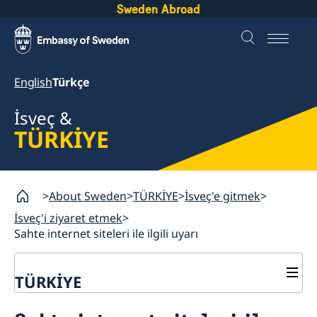
Sweden Abroad
English
Türkçe
İsveç &
TÜRKİYE
About Sweden
TÜRKİYE
İsveç'e gitmek
İsveç'i ziyaret etmek
Sahte internet siteleri ile ilgili uyarı
TÜRKİYE
İsveç'e gitmek