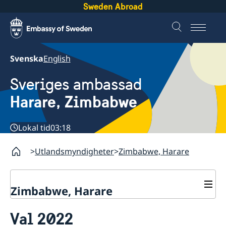
Sweden Abroad
Svenska
English
Sveriges ambassad
Harare, Zimbabwe
Lokal tid
03:18
Utlandsmyndigheter
Zimbabwe, Harare
Zimbabwe, Harare
Kontakt
Val 2022
Om oss