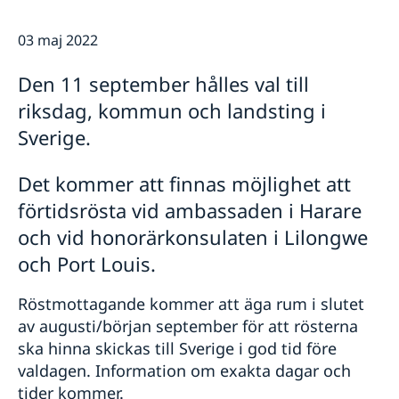
Ambassaden
Aktuellt
Ambassadens personal
03 maj 2022
Nyheter
Lediga tjänster
Planeringsdagar 20 och 21 november
Den 11 september hålles val till
Ambassaden håller stängt den 11:e och 12:e augusti
riksdag, kommun och landsting i
Kolera utbrott Zimbabwe
Sverige.
Ambassaden stängd 23 augusti 2023.
Ambassaden stängd 7 och 10 april 2023
Ambassaden stängd 18 april 2023
Det kommer att finnas möjlighet att
Ambassaden är stängd 10 och 13 april
förtidsrösta vid ambassaden i Harare
Passmottagningen stängd 25-27 feb.
och vid honorärkonsulaten i Lilongwe
Regeringsförklaringen den 21 januari 2019
16 dagar av aktivism mot könsrelaterat våld har
och Port Louis.
börjat
Röstmottagande kommer att äga rum i slutet
av augusti/början september för att rösterna
ska hinna skickas till Sverige i god tid före
valdagen. Information om exakta dagar och
tider kommer.