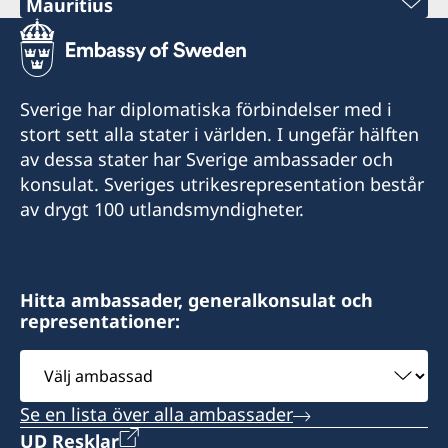
Mauritius
Sverige har för tillfället ingen representation i
Malawi. Rekryteringför ny Honorärkonsul pågår
Sveriges Honorärkonsulat
och kontaktinformation kommer att publiceras
när process är klar.
C/O Taylor Smith & Co Ltd
Sverige har diplomatiska förbindelser med i
Aqualia Bldg, Old Quay D. Road
stort sett alla stater i världen. I ungefär hälften
Port Louis, Mauritius
av dessa stater har Sverige ambassader och
Honorary Consul
konsulat. Sveriges utrikesrepresentation består
Tel: +230 2063333
av drygt 100 utlandsmyndigheter.
Vakant
Fax: +230 2402884
Mail: swedishconsulate@taylorsmith.mu
Hitta ambassader, generalkonsulat och
representationer:
Välj
ambassad
Se en lista över alla ambassader
UD Resklar