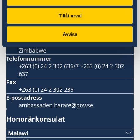
Avondale
Harare
Tillåt urval
Postadress
Embassy of Sweden
P.O. Box 4110
Avvisa
Harare
Zimbabwe
Telefonnummer
+263 (0) 24 2 302 636/7 +263 (0) 24 2 302
637
Fax
+263 (0) 24 2 302 236
E-postadress
ambassaden.harare@gov.se
Honorärkonsulat
Malawi