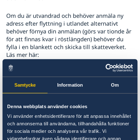
Om du är utvandrad och behöver anmäla ny
adress efter flyttning i utlandet alternativt
behöver förnya din anmälan (görs var tionde år
för att finnas kvar i röstlängden) behöver du
fylla i en blankett och skicka till skatteverket.
Läs mer här:
Ny adress/röstlängd för utvandrad, Anmälan
(SKV 7842) | Skatteverket
Samtycke
Information
Om
Om du är folkbokförd utomlands kommer
röstmaterial för att brevrösta skickas till din
folkbokföringsadress. Du kan även beställa
Denna webbplats använder cookies
brevröstningsmaterial via
Vi använder enhetsidentifierare för att anpassa innehållet
www.valmyndigheten.se
.
och annonserna till användarna, tillhandahålla funktioner
för sociala medier och analysera vår trafik. Vi
Det går att hämta brevröstningsmaterial på
vidarebefordrar även sådana identifierare och annan