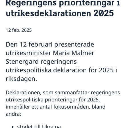
Regeringens prioriteringar i
Om oss
utrikesdeklarationen 2025
Ambassaden
Aktuellt
Ambassadens personal
Nyheter
Lediga tjänster
12 feb. 2025
Planeringsdagar 20 och 21 november
Ambassaden håller stängt den 11:e och 12:e augusti
Den 12 februari presenterade
Kolera utbrott Zimbabwe
Ambassaden stängd 23 augusti 2023.
utrikesminister Maria Malmer
Ambassaden stängd 7 och 10 april 2023
Stenergard regeringens
Ambassaden stängd 18 april 2023
utrikespolitiska deklaration för 2025 i
Ambassaden är stängd 10 och 13 april
Passmottagningen stängd 25-27 feb.
riksdagen.
Regeringsförklaringen den 21 januari 2019
16 dagar av aktivism mot könsrelaterat våld har
Deklarationen, som sammanfattar regeringens
börjat
utrikespolitiska prioriteringar för 2025,
innehåller ett antal fokusområden, bland
andra:
stödet till Ukraina