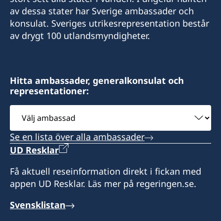
Port Louis, Mauritius
av dessa stater har Sverige ambassader och
Honorary Consul
konsulat. Sveriges utrikesrepresentation består
Tel: +230 2063333
av drygt 100 utlandsmyndigheter.
Vakant
Fax: +230 2402884
Mail: swedishconsulate@taylorsmith.mu
Hitta ambassader, generalkonsulat och
representationer:
Välj
ambassad
Se en lista över alla ambassader
UD Resklar
Få aktuell reseinformation direkt i fickan med
appen UD Resklar. Läs mer på regeringen.se.
Svensklistan