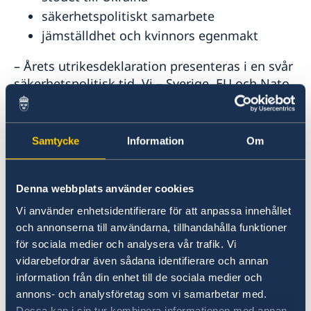
säkerhetspolitiskt samarbete
jämställdhet och kvinnors egenmakt
– Årets utrikesdeklaration presenteras i en svår
säkerhetspolitisk tid. Vi – Sverige, EU och Nato
– befinner oss i en långvarig och långtgående
konfrontation med Ryssland. Ryssland kommer
fortsätta utgöra ett allvarligt hot mot
Samtycke
Information
Om
säkerheten i Europa, oavsett utfallet av kriget i
Ukraina. Vår uppgift är ofrånkomlig: vi ska
motverka Rysslands förmåga att göra oss
Denna webbplats använder cookies
skada, inte minst genom att stödja Ukraina,
Vi använder enhetsidentifierare för att anpassa innehållet
säger utrikesminister Maria Malmer
och annonserna till användarna, tillhandahålla funktioner
Stenergard.
för sociala medier och analysera vår trafik. Vi
vidarebefordrar även sådana identifierare och annan
Läs hela utrikesdeklarationen på regeringen.se
information från din enhet till de sociala medier och
annons- och analysföretag som vi samarbetar med.
Dessa kan i sin tur kombinera informationen med annan