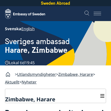
Sweden Abroad
Svenska
English
Sveriges ambassad
Harare, Zimbabwe
Lokal tid
19:45
Utlandsmyndigheter
Zimbabwe, Harare
Aktuellt
Nyheter
Zimbabwe, Harare
Kontakt