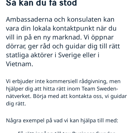
Så kan du få stöd
Om oss
GDPR - Dataskyddspolicy
Så stöttar vi svenska företag
Ambassaderna och konsulaten kan
Vi är en resurs för svenska företag
vara din lokala kontaktpunkt när du
Team Sweden
vill in på en ny marknad. Vi öppnar
Så kan du få stöd
Svenska företag i Vietnam
dörrar, ger råd och guidar dig till rätt
Anmäl handelshinder
statliga aktörer i Sverige eller i
Aktuellt
Vietnam.
Nyheter
Vi erbjuder inte kommersiell rådgivning, men
hjälper dig att hitta rätt inom Team Sweden-
nätverket.
Börja med att kontakta oss, vi guidar
dig rätt.
Några exempel på vad vi kan hjälpa till med: