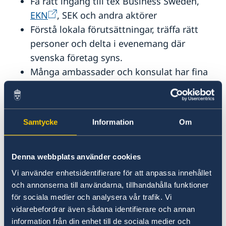
Få rätt ingång till tex Business Sweden,
EKN
, SEK och andra aktörer
Förstå lokala förutsättningar, träffa rätt
personer och delta i evenemang där
svenska företag syns.
Många ambassader och konsulat har fina
och representativa lokaler som kan hyras
av svenska aktörer .
Som del i uppdraget att stärka
Samtycke
Information
Om
Sverigebilden utomlands arbetar vi med
breda projekt som ofta inkluderar svenska
företag – hör av dig så berättar vi mer.
Denna webbplats använder cookies
Business Sweden i Vietnam hjälper
Vi använder enhetsidentifierare för att anpassa innehållet
svenska företag att etablera sig och växa
och annonserna till användarna, tillhandahålla funktioner
för sociala medier och analysera vår trafik. Vi
på en av Asiens snabbast växande
vidarebefordrar även sådana identifierare och annan
marknader genom strategisk rådgivning
information från din enhet till de sociala medier och