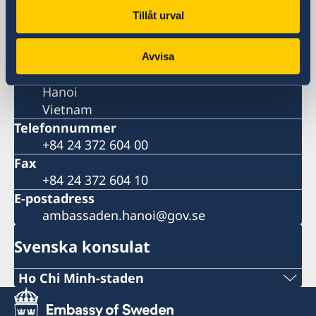
Vietnam
Tillåt urval
Postadress
Daeha Business Center, 15th floor
360 Kim Ma
Avvisa
Giang Vo ward
Hanoi
Vietnam
Telefonnummer
+84 24 372 604 00
Fax
+84 24 372 604 10
E-postadress
ambassaden.hanoi@gov.se
Svenska konsulat
Ho Chi Minh-staden
Tel: