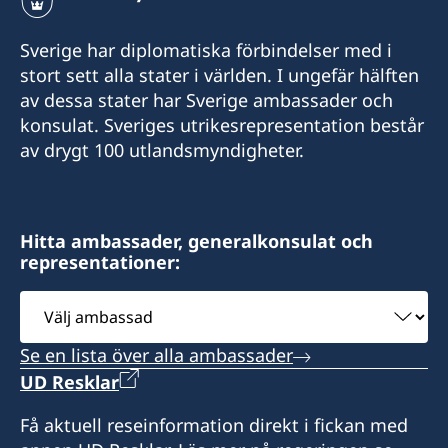
+84 (0) 327 918 988
Sverige har diplomatiska förbindelser med i
E-post:
stort sett alla stater i världen. I ungefär hälften
av dessa stater har Sverige ambassader och
honoraryconsulateswedenhcmc@gmail.com
konsulat. Sveriges utrikesrepresentation består
Honorary Consulate General of Sweden
av drygt 100 utlandsmyndigheter.
15 Le Thanh Ton Street
Sai Gon Ward
Ho Chi Minh City
Hitta ambassader, generalkonsulat och
representationer:
Besökstider (endast tidsbokning):
Välj
Måndag- fredag kl. 10:00-11:30
ambassad
Tisdag - torsdag kl. 13:30-15:30
Se en lista över alla ambassader
UD Resklar
Telefontid:
Måndag, torsdag och fredag kl. 10:00-11:30
Få aktuell reseinformation direkt i fickan med
Måndag: 13:30-15:30