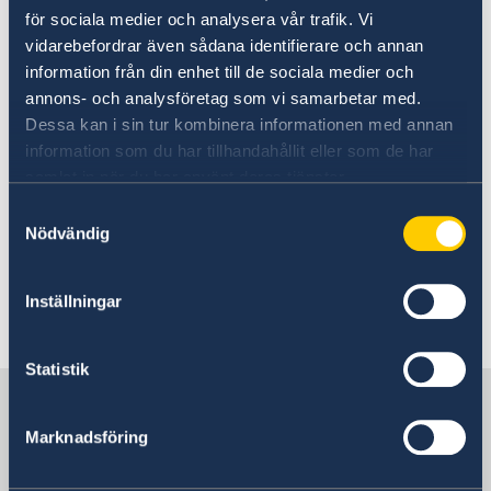
för sociala medier och analysera vår trafik. Vi
namn/företag
vidarebefordrar även sådana identifierare och annan
bransch
information från din enhet till de sociala medier och
vilket problemet är
annons- och analysföretag som vi samarbetar med.
Dessa kan i sin tur kombinera informationen med annan
Mer information
information som du har tillhandahållit eller som de har
samlat in när du har använt deras tjänster.
Kommerskollegium
Samtyckesval
Nödvändig
Business Sweden
Inställningar
Senast uppdaterad 10 dec. 2025, 15.52
Statistik
Sverige i Vietnam, Hanoi
Marknadsföring
Sveriges ambassad