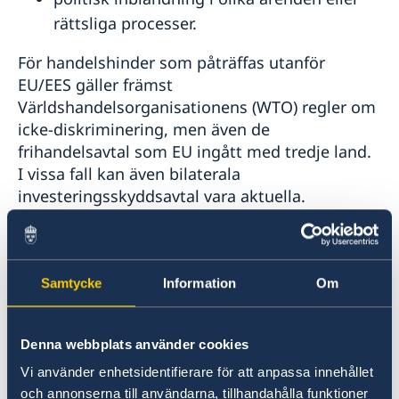
rättsliga processer.
För handelshinder som påträffas utanför
EU/EES gäller främst
Världshandelsorganisationens (WTO) regler om
icke-diskriminering, men även de
frihandelsavtal som EU ingått med tredje land.
I vissa fall kan även bilaterala
investeringsskyddsavtal vara aktuella.
Har du eller ditt företag stött på
ett handelshinder?
Samtycke
Information
Om
I så fall är du välkommen att kontakta oss.
Maila oss på adressen du hittar i sidfoten.
Denna webbplats använder cookies
Ange:
Vi använder enhetsidentifierare för att anpassa innehållet
och annonserna till användarna, tillhandahålla funktioner
datum