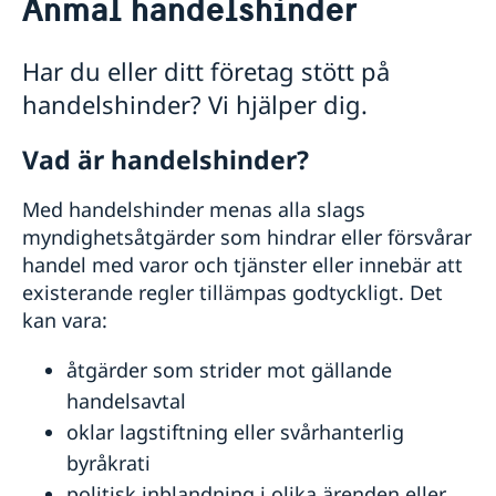
Anmäl handelshinder
Om oss
GDPR - Dataskyddspolicy
Så stöttar vi svenska företag
Har du eller ditt företag stött på
Vi är en resurs för svenska företag
handelshinder? Vi hjälper dig.
Team Sweden
Så kan du få stöd
Vad är handelshinder?
Svenska företag i Vietnam
Anmäl handelshinder
Med handelshinder menas alla slags
Aktuellt
myndighetsåtgärder som hindrar eller försvårar
Nyheter
handel med varor och tjänster eller innebär att
existerande regler tillämpas godtyckligt. Det
kan vara:
åtgärder som strider mot gällande
handelsavtal
oklar lagstiftning eller svårhanterlig
byråkrati
politisk inblandning i olika ärenden eller