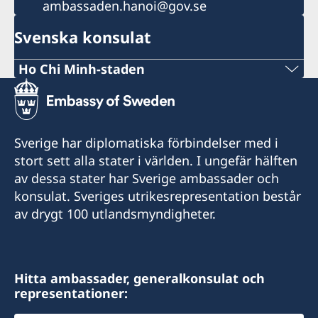
ambassaden.hanoi@gov.se
Svenska konsulat
Ho Chi Minh-staden
Tel:
+84 (0) 327 918 988
Sverige har diplomatiska förbindelser med i
E-post:
stort sett alla stater i världen. I ungefär hälften
av dessa stater har Sverige ambassader och
honoraryconsulateswedenhcmc@gmail.com
konsulat. Sveriges utrikesrepresentation består
Honorary Consulate General of Sweden
av drygt 100 utlandsmyndigheter.
15 Le Thanh Ton Street
Sai Gon Ward
Ho Chi Minh City
Hitta ambassader, generalkonsulat och
representationer:
Besökstider (endast tidsbokning):