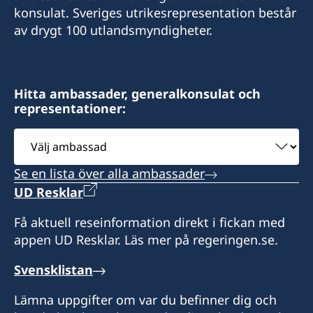
konsulat. Sveriges utrikesrepresentation består
Honorary Consulate General of Sweden
av drygt 100 utlandsmyndigheter.
15 Le Thanh Ton Street
Sai Gon Ward
Ho Chi Minh City
Hitta ambassader, generalkonsulat och
representationer:
Besökstider (endast tidsbokning):
Välj
Måndag- fredag kl. 10:00-11:30
ambassad
Tisdag - torsdag kl. 13:30-15:30
Se en lista över alla ambassader
UD Resklar
Telefontid:
Måndag, torsdag och fredag kl. 10:00-11:30
Få aktuell reseinformation direkt i fickan med
Måndag: 13:30-15:30
appen UD Resklar. Läs mer på regeringen.se.
Konsulatet tar emot och hanterar konsulära
Svensklistan
frågor för Ho Chi Minh-staden såsom
Lämna uppgifter om var du befinner dig och
utlämnande av svenska pass och körkort för