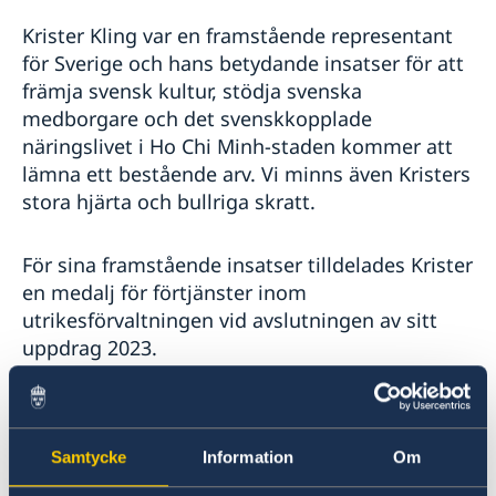
Krister Kling var en framstående representant
för Sverige och hans betydande insatser för att
främja svensk kultur, stödja svenska
medborgare och det svenskkopplade
näringslivet i Ho Chi Minh-staden kommer att
lämna ett bestående arv. Vi minns även Kristers
stora hjärta och bullriga skratt.
För sina framstående insatser tilldelades Krister
en medalj för förtjänster inom
utrikesförvaltningen vid avslutningen av sitt
uppdrag 2023.
Våra tankar och djupaste sympatier går till
Kristers familj och nära anhöriga i denna svåra
Samtycke
Information
Om
stund.