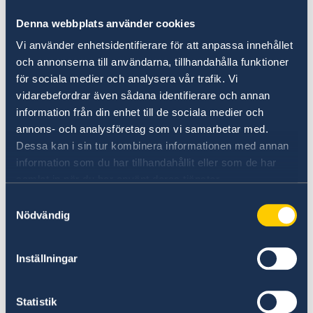
Ambassaden, tillsammans med
Denna webbplats använder cookies
honorärkonsulatet i Ho Chi Minh-staden,
Vi använder enhetsidentifierare för att anpassa innehållet
välkomnar besökare till honorärkonsulatet
och annonserna till användarna, tillhandahålla funktioner
under deras öppettider för att skriva
för sociala medier och analysera vår trafik. Vi
kondoleans.
vidarebefordrar även sådana identifierare och annan
information från din enhet till de sociala medier och
Adress: No. 33/2 Quoc Huong Stree, Thao Dien
annons- och analysföretag som vi samarbetar med.
Ward, Thu Duc City, Ho Chi Minh-staden
Dessa kan i sin tur kombinera informationen med annan
information som du har tillhandahållit eller som de har
Öppettider:
samlat in när du har använt deras tjänster.
onsdag 22 januari 14:00-16:00
Samtyckesval
torsdag 23 januari 09:00-12:00
Nödvändig
måndag 27 januari 09:00-12:00
Inställningar
Det är även möjligt att skicka kondoleans via e-
post till
ambassaden
, som sedan framförs i
samband med begravning.
Statistik