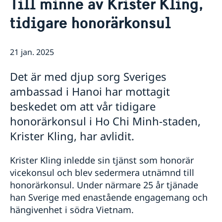
Till minne av Krister Kling,
Om oss
tidigare honorärkonsul
GDPR - Dataskyddspolicy
Så stöttar vi svenska företag
Vi är en resurs för svenska företag
Aktuellt
Team Sweden
21 jan. 2025
Nyheter
Så kan du få stöd
Svenska företag i Vietnam
Det är med djup sorg Sveriges
Anmäl handelshinder
ambassad i Hanoi har mottagit
beskedet om att vår tidigare
honorärkonsul i Ho Chi Minh-staden,
Krister Kling, har avlidit.
Krister Kling inledde sin tjänst som honorär
vicekonsul och blev sedermera utnämnd till
honorärkonsul. Under närmare 25 år tjänade
han Sverige med enastående engagemang och
hängivenhet i södra Vietnam.