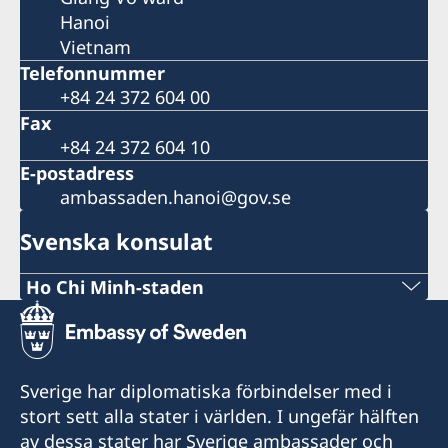
Hanoi
Vietnam
Telefonnummer
+84 24 372 604 00
Fax
+84 24 372 604 10
E-postadress
ambassaden.hanoi@gov.se
Svenska konsulat
Ho Chi Minh-staden
Tel:
+84 (0) 327 918 988
Sverige har diplomatiska förbindelser med i
E-post:
stort sett alla stater i världen. I ungefär hälften
av dessa stater har Sverige ambassader och
honoraryconsulateswedenhcmc@gmail.com