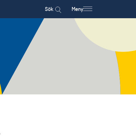
Sök
Meny
r