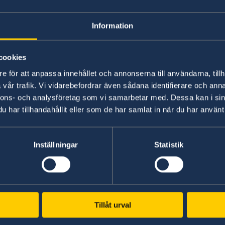
Telefontider:
Måndag-torsdag 13:00 - 16:00 (lokal tid)
Information
Vid nödsituationer utanför konsulatets öppettid
ambassad i Hanoi eller till generalkonsul Kriste
cookies
ambassadens webbplats:
www.swedenabroad.s
e för att anpassa innehållet och annonserna till användarna, tillh
vår trafik. Vi vidarebefordrar även sådana identifierare och anna
När det gäller vanliga passfrågor, vänligen kon
nnons- och analysföretag som vi samarbetar med. Dessa kan i sin
har tillhandahållit eller som de har samlat in när du har använt 
boka en tid via e-postadressen:
ambassaden.ha
Senast uppdaterad 05 juli 2021, 13.10
Inställningar
Statistik
Tillåt urval
Svenska konsulat