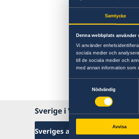
Samtycke
Denna webbplats använder 
Vi använder enhetsidentifierar
sociala medier och analysera 
till de sociala medier och a
med annan information som du 
Samtyckesval
Nödvändig
Sverige i Vietnam, Hanoi
Avvisa
Sveriges ambassad