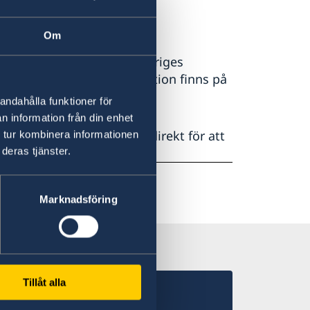
Om
er kan kontakt ske till Sveriges
r Kling. All kontaktinformation finns på
e/hanoi
andahålla funktioner för
n information från din enhet
takta ambassaden i Hanoi direkt för att
 tur kombinera informationen
deras tjänster.
noi@gov.se
Marknadsföring
Tillåt alla