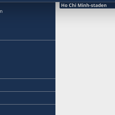
Ho Chi Minh-staden
en
Tel:
+84 (0) 327 918 988
E-post:
honoraryconsulateswed
Honorary Consulate Gene
15 Le Thanh Ton Street
Sai Gon Ward
Ho Chi Minh City
Besökstider (endast tids
Måndag- fredag kl. 10:00
Tisdag - torsdag kl. 13:30