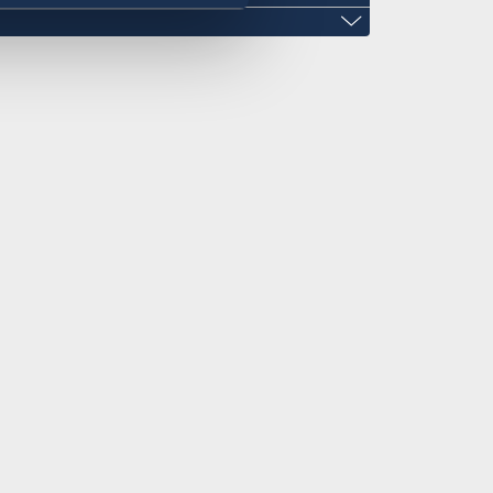
enhcmc@gmail.com
ral of Sweden
bokning):
-11:30
-15:30