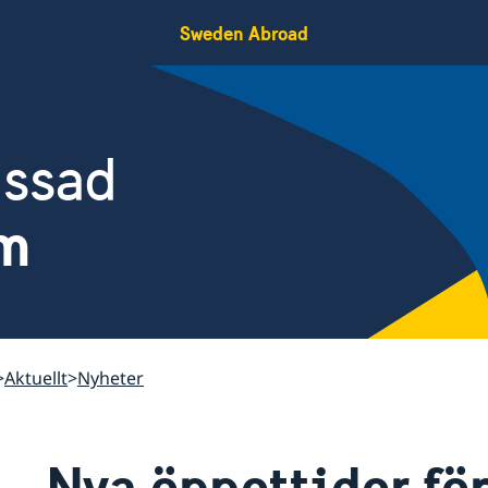
Sweden Abroad
assad
am
Aktuellt
Nyheter
Nya öppettider fö