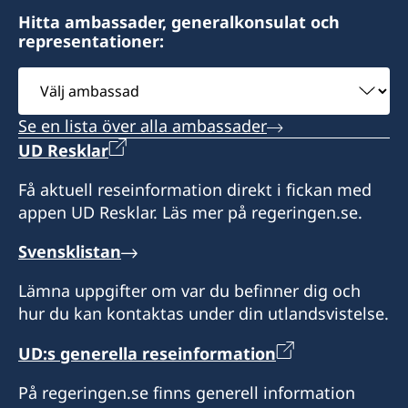
Ho Chi Minh City
Hitta ambassader, generalkonsulat och
representationer:
Besökstider (endast tidsbokning):
Välj
Måndag- fredag kl. 10:00-11:30
ambassad
Tisdag - torsdag kl. 13:30-15:30
Se en lista över alla ambassader
UD Resklar
Telefontid:
Måndag, torsdag och fredag kl. 10:00-11:30
Få aktuell reseinformation direkt i fickan med
Måndag: 13:30-15:30
appen UD Resklar. Läs mer på regeringen.se.
Konsulatet tar emot och hanterar konsulära
Svensklistan
frågor för Ho Chi Minh-staden såsom
Lämna uppgifter om var du befinner dig och
utlämnande av svenska pass och körkort för
hur du kan kontaktas under din utlandsvistelse.
svenska medborgare. Konsulatet utfärdar även
provisoriska pass för enkelresa till Sverige.
UD:s generella reseinformation
Honorär generalkonsul
På regeringen.se finns generell information