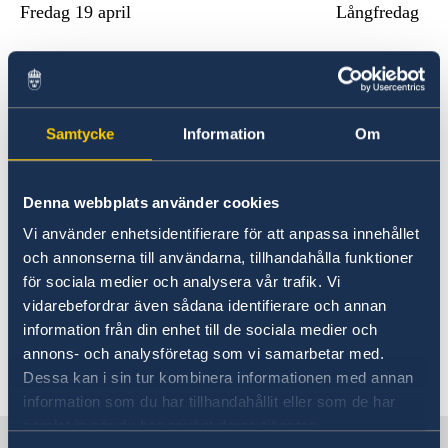
Fredag 19 april
Långfredag
Tisdag-onsdag 30 april-1 maj
Vietnams
återföreningsdag och
I
nternationella arbetardagen
Samtycke
Information
Om
Måndag 2 september
Vietnams
Denna webbplats använder cookies
nationaldag
Vi använder enhetsidentifierare för att anpassa innehållet
och annonserna till användarna, tillhandahålla funktioner
Tisdag-torsdag 24-26 december
Jul
för sociala medier och analysera vår trafik. Vi
vidarebefordrar även sådana identifierare och annan
Tisdag 31 december
Nyårsafton
information från din enhet till de sociala medier och
annons- och analysföretag som vi samarbetar med.
Senast uppdaterad 10 jan. 2019, 13.19
Dessa kan i sin tur kombinera informationen med annan
information som du har tillhandahållit eller som de har
samlat in när du har använt deras tjänster.