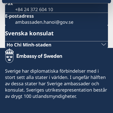
Fax
+84 24 372 604 10
E-postadress
ambassaden.hanoi@gov.se
Svenska konsulat
Ho Chi Minh-staden
Tel:
+84 (0) 327 918 988
Sverige har diplomatiska förbindelser med i
E-post:
stort sett alla stater i världen. I ungefär hälften
av dessa stater har Sverige ambassader och
honoraryconsulateswedenhcmc@gmail.com
konsulat. Sveriges utrikesrepresentation består
Honorary Consulate General of Sweden
av drygt 100 utlandsmyndigheter.
15 Le Thanh Ton Street
Sai Gon Ward