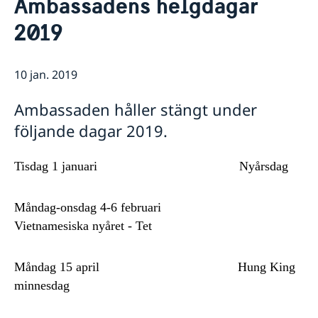
Ambassadens helgdagar
Om oss
2019
GDPR - Dataskyddspolicy
Så stöttar vi svenska företag
Vi är en resurs för svenska företag
Aktuellt
Team Sweden
10 jan. 2019
Nyheter
Så kan du få stöd
Svenska företag i Vietnam
Ambassaden håller stängt under
Anmäl handelshinder
följande dagar 2019.
Tisdag 1 januari
Nyårsdag
Måndag-onsdag 4-6 februari
Vietnamesiska nyåret - Tet
Måndag 15 april
Hung King
minnesdag