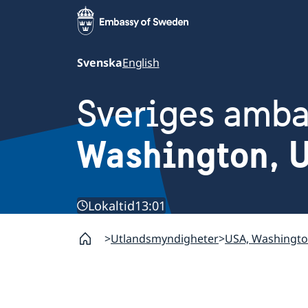
Svenska
English
Sveriges amb
Washington, 
Lokaltid
13:01
Utlandsmyndigheter
USA, Washingt