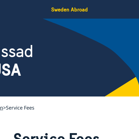
Sweden Abroad
assad
USA
on
Service Fees
Service Fees