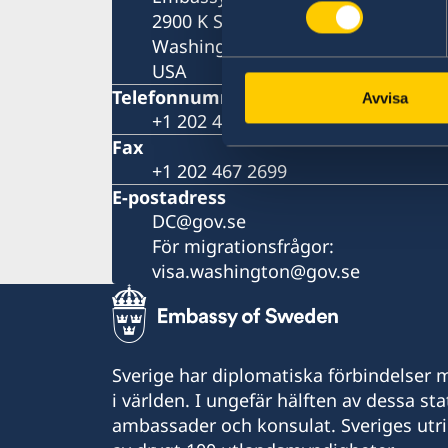
2900 K Street, N.W.
Washington, DC 20007
USA
Telefonnummer
Avvisa
+1 202 467 2600
Fax
+1 202 467 2699
E-postadress
DC@gov.se
För migrationsfrågor:
visa.washington@gov.se
Sverige har diplomatiska förbindelser me
i världen. I ungefär hälften av dessa sta
ambassader och konsulat. Sveriges utr