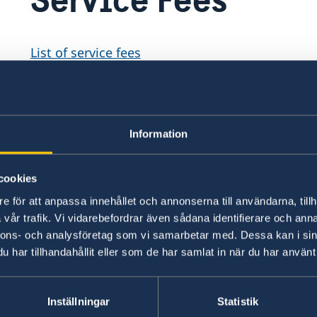
List of service fees
Senast uppdaterad 25 aug. 2025, 15.47
Information
cookies
Honorärkonsulat
e för att anpassa innehållet och annonserna till användarna, tillh
vår trafik. Vi vidarebefordrar även sådana identifierare och anna
Anchorage, AK
nnons- och analysföretag som vi samarbetar med. Dessa kan i sin
Tel:
Atlanta, GA
har tillhandahållit eller som de har samlat in när du har använt 
Tel:
Chicago, IL
+1 (907) 764-3292
Tel:
Cleveland, OH
+1 (404) 408-7460
Denver, CO
Inställningar
Statistik
E-post:
Honorärkonsulatet i Clev
+1 (312) 781 6262