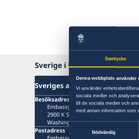
Samtycke
Sverige i USA, Washington
Denna webbplats använder 
Sveriges ambassad
Vi använder enhetsidentifierar
sociala medier och analysera 
Besöksadress
till de sociala medier och a
Embassy of Sweden
med annan information som du 
2900 K Street, N.W.
Washington, DC 20007
Samtyckesval
Postadress
Nödvändig
Embassy of Sweden