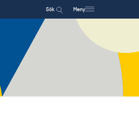
Sök
Meny