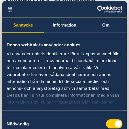
Sverige i USA, Washington
Sveriges ambassad
Samtycke
Information
Om
Besöksadress
Embassy of Sweden
Denna webbplats använder cookies
2900 K Street, N.W.
Washington, DC 20007
Vi använder enhetsidentifierare för att anpassa innehållet
Postadress
och annonserna till användarna, tillhandahålla funktioner
Embassy of Sweden
för sociala medier och analysera vår trafik. Vi
2900 K Street, N.W.
vidarebefordrar även sådana identifierare och annan
information från din enhet till de sociala medier och
Washington, DC 20007
annons- och analysföretag som vi samarbetar med.
USA
Dessa kan i sin tur kombinera informationen med annan
Telefonnummer
information som du har tillhandahållit eller som de har
+1 202 467 2600
samlat in när du har använt deras tjänster.
Fax
+1 202 467 2699
Samtyckesval
Nödvändig
E-postadress