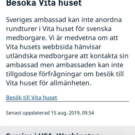
Besöka Vita huset
Om oss
Lediga tjänster
Så stöttar vi svenska företag
Sveriges ambassad kan inte anordna
Praktiktjänstgöring
Vi är en resurs för svenska företag
Främjarverksamhet
Dataskyddspolicy (GDPR)
rundturer i Vita huset för svenska
Team Sweden
Aktuellt
medborgare. Vi är medvetna om att
Så kan du få stöd
Nyheter
Svenska företag i USA
Vita husets webbsida hänvisar
Besök till Vita huset
Anmäl handelshinder
utländska medborgare att kontakta sin
ambassad men ambassaden kan inte
tillgodose förfrågningar om besök till
Vita huset för allmänheten.
Besök till Vita huset
Senast uppdaterad 15 aug. 2019, 09.54