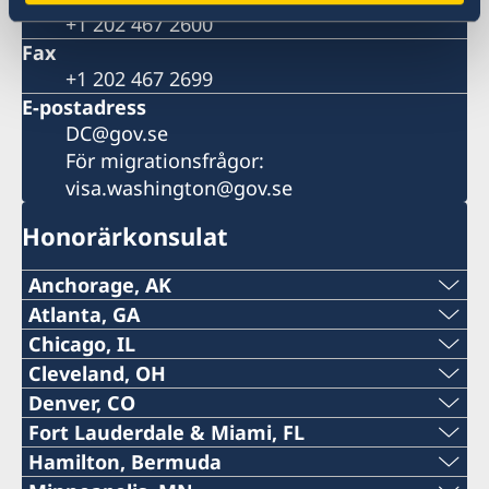
+1 202 467 2600
Fax
+1 202 467 2699
E-postadress
DC@gov.se
För migrationsfrågor:
visa.washington@gov.se
Honorärkonsulat
Anchorage, AK
Tel:
Atlanta, GA
Tel:
Chicago, IL
+1 (907) 764-3292
Tel:
Cleveland, OH
+1 (404) 408-7460
Denver, CO
E-post:
Honorärkonsulatet i Cleveland är permanent
+1 (312) 781 6262
Fort Lauderdale & Miami, FL
E-post:
stängt. Vänligen kontakta Sveriges ambassad i
Honorärkonsulatet i Denver är tillfälligt stängt.
anchorage@consulateofsweden.org
Tel:
Hamilton, Bermuda
E-post:
Washington DC på DC@gov.se
Vänligen kontakta Sveriges ambassad i