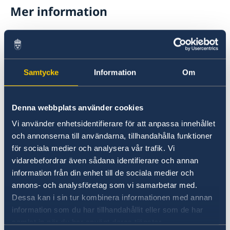
Mer information
SOLVIT – ett nätverk för problemlösning där
EU-länderna samarbetar för att praktiskt lösa
problem som beror på att bestämmelserna för
den inre marknaden har tillämpats felaktigt.
Samtycke
Information
Om
SOLVIT
Denna webbplats använder cookies
Ditt Europa – Praktiska råd för dig som vill göra
Vi använder enhetsidentifierare för att anpassa innehållet
affärer i Europa.
och annonserna till användarna, tillhandahålla funktioner
Ditt Europa
för sociala medier och analysera vår trafik. Vi
vidarebefordrar även sådana identifierare och annan
Marknadstillträdesdatabasen (The Market
information från din enhet till de sociala medier och
Access Database, MADB) – information om
annons- och analysföretag som vi samarbetar med.
export från EU till länder utanför EU.
Dessa kan i sin tur kombinera informationen med annan
Marknadstillträdesdatabasen
(endast på
information som du har tillhandahållit eller som de har
engelska)
samlat in när du har använt deras tjänster.