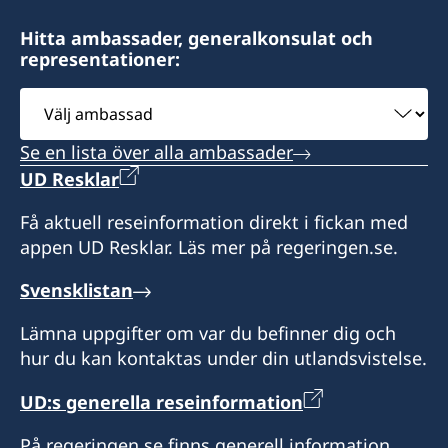
Torsdagar. Tidsbokning krävs.
Distrikt: Missouri och Kansas.
Tidsbokning krävs.
Öppettider: måndag-fredag kl 08.00-17.00.
Hitta ambassader, generalkonsulat och
Distrikt: Washington och Oregon.
representationer:
Tidsbokning krävs.
Tidsbokning krävs.
Välj
ambassad
Se en lista över alla ambassader
UD Resklar
Få aktuell reseinformation direkt i fickan med
appen UD Resklar. Läs mer på regeringen.se.
Svensklistan
Lämna uppgifter om var du befinner dig och
hur du kan kontaktas under din utlandsvistelse.
UD:s generella reseinformation
På regeringen.se finns generell information