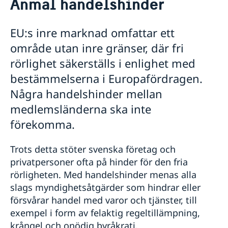
Anmäl handelshinder
Om oss
Lediga tjänster
Så stöttar vi svenska företag
EU:s inre marknad omfattar ett
Praktiktjänstgöring
Vi är en resurs för svenska företag
Dataskyddspolicy (GDPR)
område utan inre gränser, där fri
Team Sweden
rörlighet säkerställs i enlighet med
Så kan du få stöd
Svenska företag i USA
bestämmelserna i Europafördragen.
Anmäl handelshinder
Några handelshinder mellan
Främjarverksamhet
medlemsländerna ska inte
Aktuellt
förekomma.
Nyheter
Besök till Vita huset
Trots detta stöter svenska företag och
privatpersoner ofta på hinder för den fria
rörligheten. Med handelshinder menas alla
slags myndighetsåtgärder som hindrar eller
försvårar handel med varor och tjänster, till
exempel i form av felaktig regeltillämpning,
krångel och onödig byråkrati.