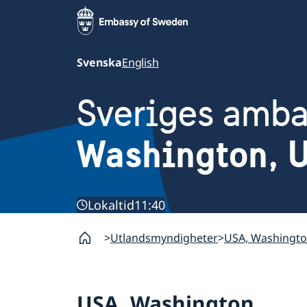
Svenska
English
Sveriges amb
Washington, 
Lokaltid
11:40
Utlandsmyndigheter
USA, Washingt
USA, Washington