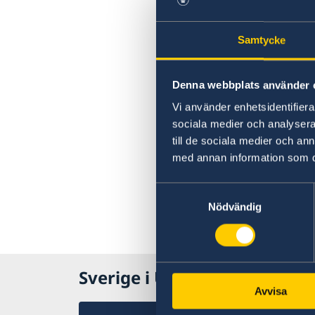
Samtycke
Denna webbplats använder 
Vi använder enhetsidentifierar
sociala medier och analysera 
till de sociala medier och a
med annan information som du 
Samtyckesval
Nödvändig
Sverige i USA, Washington
Avvisa