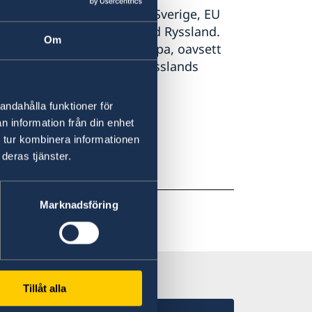
säkerhetspolitisk tid. Vi – Sverige, EU
gtgående konfrontation med Ryssland.
Om
 hot mot säkerheten i Europa, oavsett
ånkomlig: vi ska motverka Rysslands
tt stödja Ukraina, säger
andahålla funktioner för
n information från din enhet
 tur kombinera informationen
deras tjänster.
Marknadsföring
Tillåt alla