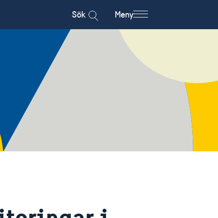
Sök
Meny
teringar i