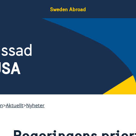
Sweden Abroad
assad
USA
on
Aktuellt
Nyheter
Regeringens priori