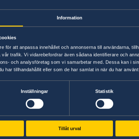
– Årets utrikesdeklaration presenteras i en svår 
och Nato – befinner oss i en långvarig och lån
Information
Ryssland kommer fortsätta utgöra ett allvarligt
utfallet av kriget i Ukraina. Vår uppgift är ofr
förmåga att göra oss skada, inte minst genom a
cookies
utrikesminister Maria Malmer Stenergard.
e för att anpassa innehållet och annonserna till användarna, tillh
vår trafik. Vi vidarebefordrar även sådana identifierare och anna
Läs hela utrikesdeklarationen på regeringen.se
nnons- och analysföretag som vi samarbetar med. Dessa kan i sin
har tillhandahållit eller som de har samlat in när du har använt 
Läs pressmeddelandet på regeringen.se
Inställningar
Statistik
Senast uppdaterad 21 maj 2026, 17.28
Tillåt urval