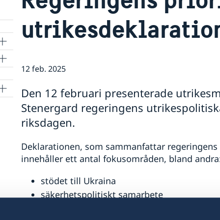
utrikesdeklaratio
12 feb. 2025
Den 12 februari presenterade utrikes
Stenergard regeringens utrikespolitisk
riksdagen.
Deklarationen, som sammanfattar regeringens ut
innehåller ett antal fokusområden, bland andra
stödet till Ukraina
säkerhetspolitiskt samarbete
jämställdhet och kvinnors egenmakt