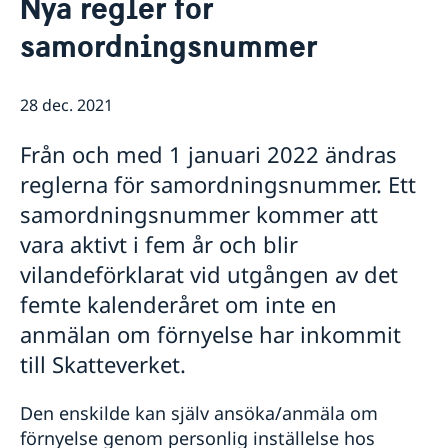
Nya regler för
Om oss
samordningsnummer
Lediga tjänster
Så stöttar vi svenska företag
Praktiktjänstgöring
Vi är en resurs för svenska företag
Främjarverksamhet
Dataskyddspolicy (GDPR)
Team Sweden
28 dec. 2021
Aktuellt
Så kan du få stöd
Nyheter
Svenska företag i USA
Från och med 1 januari 2022 ändras
Besök till Vita huset
Anmäl handelshinder
reglerna för samordningsnummer. Ett
samordningsnummer kommer att
vara aktivt i fem år och blir
vilandeförklarat vid utgången av det
femte kalenderåret om inte en
anmälan om förnyelse har inkommit
till Skatteverket.
Den enskilde kan själv ansöka/anmäla om
förnyelse genom personlig inställelse hos