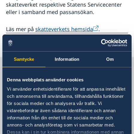
skatteverket respektive Statens Servicecenter
eller i samband med passansökan.
Läs mer på
skatteverkets hemsida
.
Senast uppdaterad 06 jan. 2022, 14.39
Samtycke
Information
Om
Sverige i USA, Washington
Denna webbplats använder cookies
Sveriges ambassad
Vi använder enhetsidentifierare för att anpassa innehållet
och annonserna till användarna, tillhandahålla funktioner
Besöksadress
för sociala medier och analysera vår trafik. Vi
Embassy of Sweden
vidarebefordrar även sådana identifierare och annan
2900 K Street, N.W.
information från din enhet till de sociala medier och
Washington, DC 20007
annons- och analysföretag som vi samarbetar med.
Postadress
Dessa kan i sin tur kombinera informationen med annan