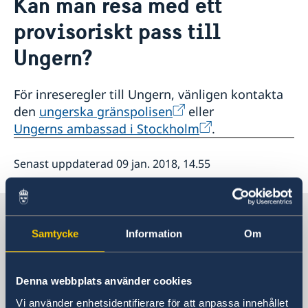
Kan man resa med ett
Om oss
Svenska föreningar i Ungern
provisoriskt pass till
Svenska skolan i Budapest
Raoul Wallenberg
Så stöttar vi svenska företag
Svenska handelskammaren i Ungern
GDPR
Ungern?
Vi är en resurs för svenska företag
Aktuellt
Skandinaviska huset
Team Sweden
Svenska Kyrkan Drottning Silvias församling
Val 2026
Så kan du få stöd
För inreseregler till Ungern, vänligen kontakta
SWEA
Sverige värd för Natos utrikesministermöte
Svenska företag i Ungern och Slovenien
den
ungerska gränspolisen
eller
Anmäl handelshinder
Ungerns ambassad i Stockholm
.
Senast uppdaterad 09 jan. 2018, 14.55
Sverige i Ungern
Samtycke
Information
Om
Sveriges ambassad
Denna webbplats använder cookies
Besöksadress
Vi använder enhetsidentifierare för att anpassa innehållet