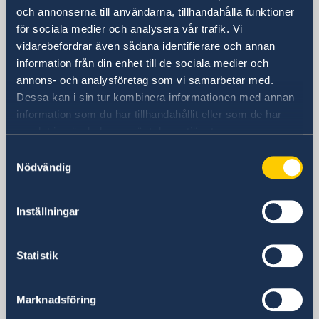
Sveriges ambassad
och annonserna till användarna, tillhandahålla funktioner
Vizíváros Office Center
för sociala medier och analysera vår trafik. Vi
Byggnad B, plan 4
vidarebefordrar även sådana identifierare och annan
Kapás utca 6-12
information från din enhet till de sociala medier och
1027 Budapest
annons- och analysföretag som vi samarbetar med.
Ungern
Dessa kan i sin tur kombinera informationen med annan
Postadress
information som du har tillhandahållit eller som de har
Sveriges ambassad
samlat in när du har använt deras tjänster.
Kapás utca 6-12
Samtyckesval
1027 Budapest
Nödvändig
Ungern
Telefonnummer
+36 1 460 6020
Inställningar
Fax
+36 1 460 6021
Statistik
E-postadress
ambassaden.budapest@gov.se
Marknadsföring
Konsulära ärenden