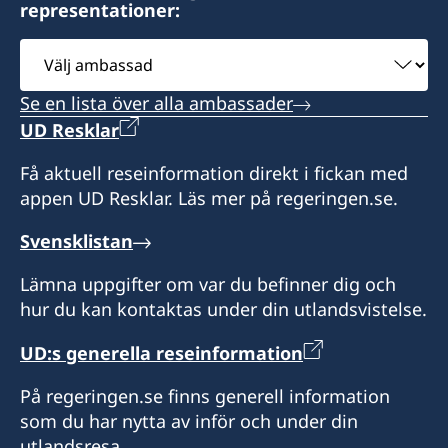
representationer:
Öppettider: tisdag-torsdag 10.00-13.00
Välj
ambassad
Konsulatet har inget bemyndigande att utfärda
Se en lista över alla ambassader
pass
UD Resklar
Honorär generalkonsul
Få aktuell reseinformation direkt i fickan med
appen UD Resklar. Läs mer på regeringen.se.
Slobodan Sibinčič
Svensklistan
Lämna uppgifter om var du befinner dig och
hur du kan kontaktas under din utlandsvistelse.
UD:s generella reseinformation
På regeringen.se finns generell information
som du har nytta av inför och under din
utlandsresa.