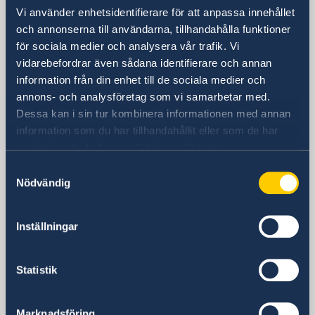
Vi använder enhetsidentifierare för att anpassa innehållet
Besöksadress
och annonserna till användarna, tillhandahålla funktioner
Sveriges ambassad
för sociala medier och analysera vår trafik. Vi
Vizíváros Office Center
vidarebefordrar även sådana identifierare och annan
Byggnad B, plan 4
information från din enhet till de sociala medier och
Kapás utca 6-12
annons- och analysföretag som vi samarbetar med.
1027 Budapest
Dessa kan i sin tur kombinera informationen med annan
Ungern
information som du har tillhandahållit eller som de har
Postadress
samlat in när du har använt deras tjänster.
Sveriges ambassad
Samtyckesval
Kapás utca 6-12
Nödvändig
1027 Budapest
Ungern
Inställningar
Telefonnummer
+36 1 460 6020
Fax
Statistik
+36 1 460 6021
E-postadress
Marknadsföring