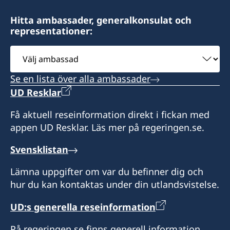
Slovenien
Hitta ambassader, generalkonsulat och
representationer:
Öppettider: tisdag-torsdag 10.00-13.00
Välj
ambassad
Konsulatet har inget bemyndigande att utfärda
Se en lista över alla ambassader
pass
UD Resklar
Honorär generalkonsul
Få aktuell reseinformation direkt i fickan med
appen UD Resklar. Läs mer på regeringen.se.
Slobodan Sibinčič
Svensklistan
Lämna uppgifter om var du befinner dig och
hur du kan kontaktas under din utlandsvistelse.
UD:s generella reseinformation
På regeringen.se finns generell information