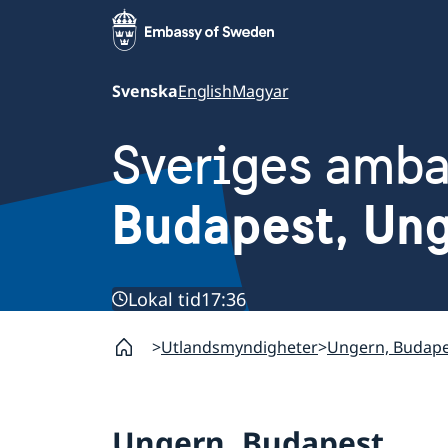
Svenska
English
Magyar
Sveriges amb
Budapest, Un
Lokal tid
17:36
Utlandsmyndigheter
Ungern, Budape
Ungern, Budapest