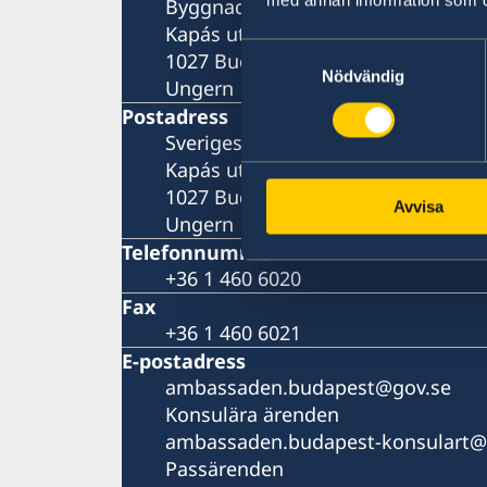
med annan information som du 
Byggnad B, plan 4
Kapás utca 6-12
Samtyckesval
1027 Budapest
Nödvändig
Ungern
Postadress
Sveriges ambassad
Kapás utca 6-12
1027 Budapest
Avvisa
Ungern
Telefonnummer
+36 1 460 6020
Fax
+36 1 460 6021
E-postadress
ambassaden.budapest@gov.se
Konsulära ärenden
ambassaden.budapest-konsulart@
Passärenden