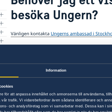
besöka Ungern?
Vänligen kontakta
Ungerns ambassad i Stockh
Senast uppdaterad 13 dec. 2017, 12.27
Information
Honorärkonsulat
cookies
e för att anpassa innehållet och annonserna till användarna, tillh
Ljubljana
vår trafik. Vi vidarebefordrar även sådana identifierare och anna
Telefonnummer:
nnons- och analysföretag som vi samarbetar med. Dessa kan i sin