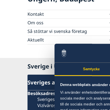
Kontakt
Om oss
Svenska föreningar i Ungern
Svenska skolan i Budapest
Raoul Wallenberg
Så stöttar vi svenska företag
Svenska handelskammaren i Ungern
GDPR
Vi är en resurs för svenska företag
Aktuellt
Skandinaviska huset
Team Sweden
Svenska Kyrkan Drottning Silvias församling
Val 2026
Så kan du få stöd
SWEA
Sverige värd för Natos utrikesministermöte
Svenska företag i Ungern och Slovenien
Anmäl handelshinder
Sverige i Ungern
Samtycke
Sveriges ambassad
Denna webbplats använder 
Besöksadress
Vi använder enhetsidentifierar
Sveriges ambassad
sociala medier och analysera 
till de sociala medier och a
Vizíváros Office Center