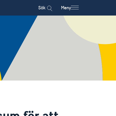
Sök
Meny
sum för att