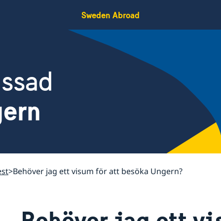
Sweden Abroad
assad
gern
st
Behöver jag ett visum för att besöka Ungern?
Behöver jag ett vi