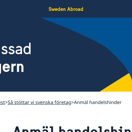
Sweden Abroad
assad
gern
st
Så stöttar vi svenska företag
Anmäl handelshinder
Anmäl handelshin