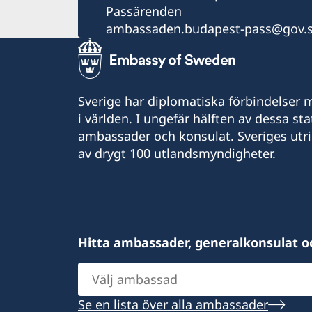
Passärenden
ambassaden.budapest-pass@gov.
Sverige har diplomatiska förbindelser me
i världen. I ungefär hälften av dessa sta
ambassader och konsulat. Sveriges utr
av drygt 100 utlandsmyndigheter.
Hitta ambassader, generalkonsulat o
Välj
ambassad
Se en lista över alla ambassader