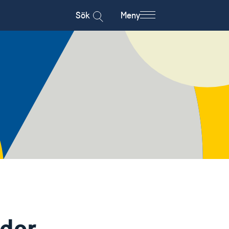
Sök
Meny
der