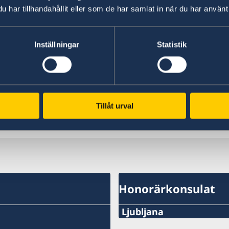
har tillhandahållit eller som de har samlat in när du har använt 
Ditt Europa – Praktiska råd för dig som vill göra
Ditt Europa
Inställningar
Statistik
Marknadstillträdesdatabasen (The Market Acce
export från EU till länder utanför EU.
Marknadstillträdesdatabasen
(endast på eng
Tillåt urval
Senast uppdaterad 16 dec. 2025, 09.37
Honorärkonsulat
Ljubljana
Telefonnummer: