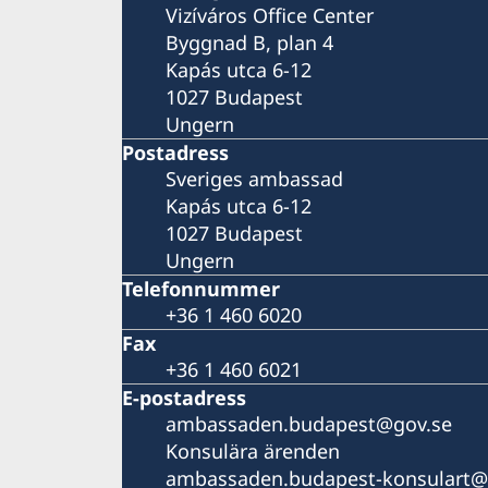
Vizíváros Office Center
Byggnad B, plan 4
Kapás utca 6-12
1027 Budapest
Ungern
Postadress
Sveriges ambassad
Kapás utca 6-12
1027 Budapest
Ungern
Telefonnummer
+36 1 460 6020
Fax
+36 1 460 6021
E-postadress
ambassaden.budapest@gov.se
Konsulära ärenden
ambassaden.budapest-konsulart@