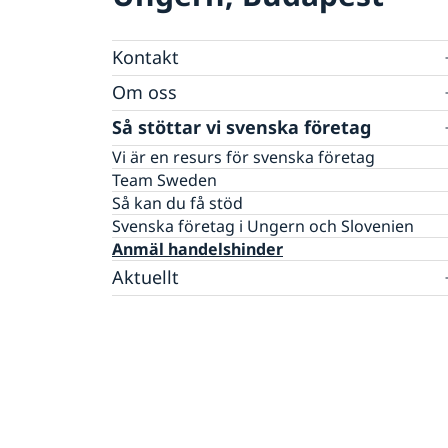
Kontakt
Om oss
Svenska föreningar i Ungern
Svenska skolan i Budapest
Raoul Wallenberg
Så stöttar vi svenska företag
Svenska handelskammaren i Ungern
GDPR
Vi är en resurs för svenska företag
Skandinaviska huset
Team Sweden
Svenska Kyrkan Drottning Silvias församling
Så kan du få stöd
SWEA
Svenska företag i Ungern och Slovenien
Anmäl handelshinder
Aktuellt
Val 2026
Sverige värd för Natos utrikesministermöte