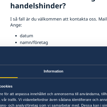
handelshinder?
I så fall är du välkommen att kontakta oss. Mail
Ange:
datum
namn/företag
bransch
vilket problemet är
Mer information
Information
SOLVIT – ett nätverk för problemlösning där EU
cookies
lösa problem som beror på att bestämmelserna 
e för att anpassa innehållet och annonserna till användarna, tillh
felaktigt.
vår trafik. Vi vidarebefordrar även sådana identifierare och anna
SOLVIT
nnons- och analysföretag som vi samarbetar med. Dessa kan i sin