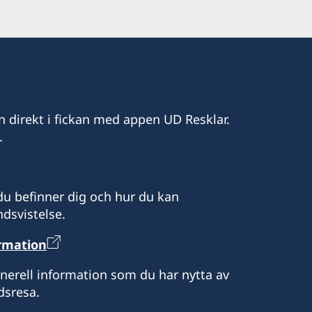
n direkt i fickan med appen UD Resklar.
.
u befinner dig och hur du kan
dsvistelse.
ormation
enerell information som du har nytta av
dsresa.