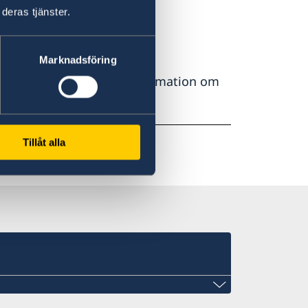
deras tjänster.
 affärer i Europa.
Marknadsföring
ss Database, MADB) – information om
elska)
Tillåt alla