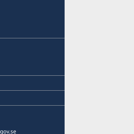
+386 1-433 04 70
E-post:
office.ljubljana@swe-cons
Sveriges honorära genera
Kersnikova 6
1000 Ljubljana
Slovenien
Öppettider: tisdag-torsd
Konsulatet har inget bem
Honorär generalkonsul
gov.se