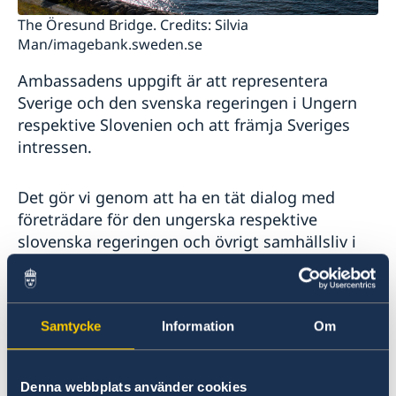
The Öresund Bridge. Credits: Silvia
Man/imagebank.sweden.se
Ambassadens uppgift är att representera
Sverige och den svenska regeringen i Ungern
respektive Slovenien och att främja Sveriges
intressen.
Det gör vi genom att ha en tät dialog med
företrädare för den ungerska respektive
slovenska regeringen och övrigt samhällsliv i
de båda länderna, inklusive företag, kultur- och
mediasektorn och ett stort antal civila
samhällsorganisationer, i frågor av relevans för
Samtycke
Information
Om
såväl den bilaterala relationen som av
betydelse för regionen, EU och globalt.
Denna webbplats använder cookies