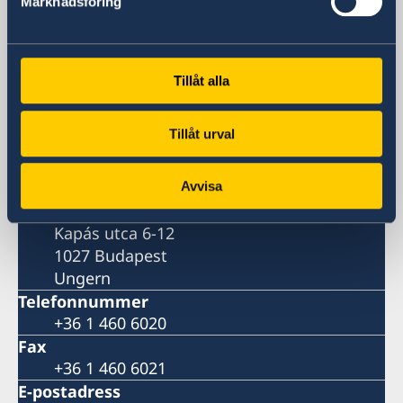
Marknadsföring
Besöksadress
Sveriges ambassad
Vizíváros Office Center
Tillåt alla
Byggnad B, plan 4
Kapás utca 6-12
Tillåt urval
1027 Budapest
Ungern
Postadress
Avvisa
Sveriges ambassad
Kapás utca 6-12
1027 Budapest
Ungern
Telefonnummer
+36 1 460 6020
Fax
+36 1 460 6021
E-postadress