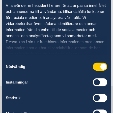
Vi arbetar även nära andra organisationer med
Vi använder enhetsidentifierare för att anpassa innehållet
Sverigeinriktning i Ungern respektive
och annonserna till användarna, tillhandahålla funktioner
Slovenien, inklusive svensk-ungerska
för sociala medier och analysera vår trafik. Vi
handelskammaren och svensk-slovenska
vidarebefordrar även sådana identifierare och annan
föreningen.
information från din enhet till de sociala medier och
annons- och analysföretag som vi samarbetar med.
Ambassadör Diana Madunic är chef på
Dessa kan i sin tur kombinera informationen med annan
ambassaden sedan den 30 augusti 2023.
information som du har tillhandahållit eller som de har
samlat in när du har använt deras tjänster.
Samtyckesval
Nödvändig
Senast uppdaterad 23 maj 2024, 16.25
Inställningar
Sverige i Ungern
Statistik
Sveriges ambassad