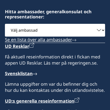
1000 Ljubljana
Slovenien
Hitta ambassader, generalkonsulat och
representationer:
Öppettider: tisdag-torsdag 10.00-13.00
Välj
ambassad
Konsulatet har inget bemyndigande att utfärda
Se en lista över alla ambassader
pass
UD Resklar
Honorär generalkonsul
Få aktuell reseinformation direkt i fickan med
appen UD Resklar. Läs mer på regeringen.se.
Slobodan Sibinčič
Svensklistan
Lämna uppgifter om var du befinner dig och
hur du kan kontaktas under din utlandsvistelse.
UD:s generella reseinformation