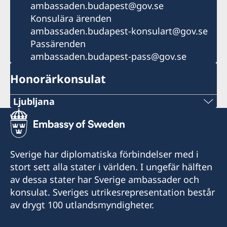
ambassaden.budapest@gov.se
Konsulära ärenden
ambassaden.budapest-konsulart@gov.se
Passärenden
ambassaden.budapest-pass@gov.se
Honorärkonsulat
Ljubljana
Telefonnummer:
+386 1-433 04 70
Sverige har diplomatiska förbindelser med i
E-post:
stort sett alla stater i världen. I ungefär hälften
av dessa stater har Sverige ambassader och
office.ljubljana@swe-consulate.si
konsulat. Sveriges utrikesrepresentation består
Sveriges honorära generalkonsulat
av drygt 100 utlandsmyndigheter.
Kersnikova 6