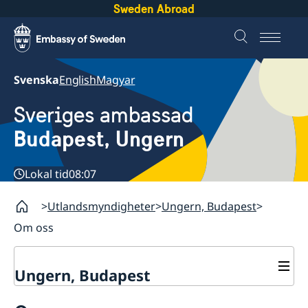
Sweden Abroad
Svenska
English
Magyar
Sveriges ambassad
Budapest, Ungern
Lokal tid
08:07
Utlandsmyndigheter
Ungern, Budapest
Om oss
Ungern, Budapest
Kontakt