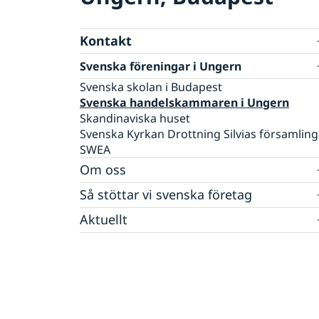
Kontakt
Svenska föreningar i Ungern
Svenska skolan i Budapest
Svenska handelskammaren i Ungern
Skandinaviska huset
Svenska Kyrkan Drottning Silvias församling
SWEA
Om oss
Raoul Wallenberg
Så stöttar vi svenska företag
GDPR
Vi är en resurs för svenska företag
Aktuellt
Team Sweden
Val 2026
Så kan du få stöd
Sverige värd för Natos utrikesministermöte
Svenska företag i Ungern och Slovenien
Anmäl handelshinder