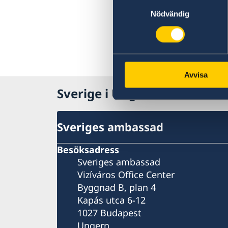
Samtyckesval
Nödvändig
Avvisa
Sverige i Ungern
Sveriges ambassad
Besöksadress
Sveriges ambassad
Vizíváros Office Center
Byggnad B, plan 4
Kapás utca 6-12
1027 Budapest
Ungern