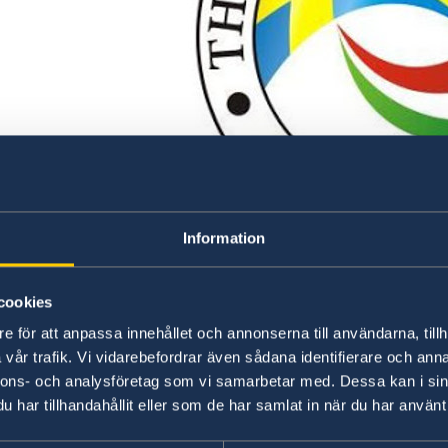
Information
"The aim of the Chamber is to represent the in
cookies
and to ensure that our values and investments 
e för att anpassa innehållet och annonserna till användarna, tillh
of the Chamber is to promote business relatio
vår trafik. Vi vidarebefordrar även sådana identifierare och anna
and Hungary, promote investments and busine
nnons- och analysföretag som vi samarbetar med. Dessa kan i sin
serve our members, represent their interests a
har tillhandahållit eller som de har samlat in när du har använt 
also here to support a professional platform f
among the members and our stakeholders."