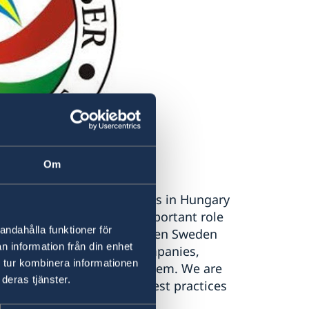
Om
terest of Swedish companies in Hungary
are well recognized. An important role
andahålla funktioner för
ns and opportunities between Sweden
n information från din enhet
ss development of the companies,
 tur kombinera informationen
nd advocate on behalf of them. We are
deras tjänster.
or sharing knowledge and best practices