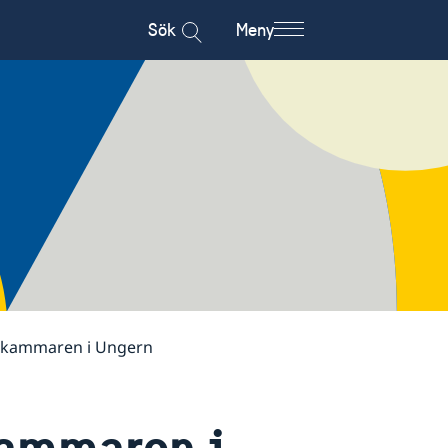
Sök
Meny
skammaren i Ungern
ammaren i