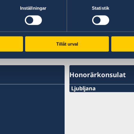
Inställningar
Statistik
Please visit the
website of the Chamber
for furt
Senast uppdaterad 16 sep. 2022, 13.40
Tillåt urval
Honorärkonsulat
Ljubljana
Telefonnummer:
+386 1-433 04 70
E-post: