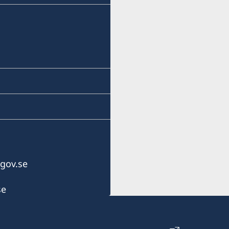
office.ljubljana@swe-cons
Sveriges honorära genera
Kersnikova 6
1000 Ljubljana
Slovenien
Öppettider: tisdag-torsd
Konsulatet har inget bem
Honorär generalkonsul
gov.se
Slobodan Sibinčič
se