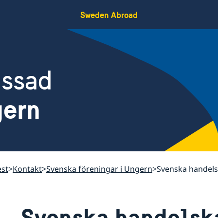
Sweden Abroad
assad
gern
st
Kontakt
Svenska föreningar i Ungern
Svenska handel
Svenska handelsk