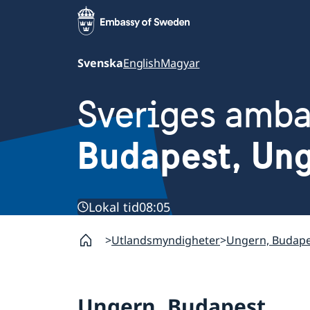
Svenska
English
Magyar
Sveriges amb
Budapest, Un
Lokal tid
08:05
Utlandsmyndigheter
Ungern, Budape
Ungern, Budapest