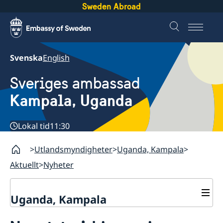
Sweden Abroad
Svenska
English
Sveriges ambassad
Kampala, Uganda
Lokal tid
11:30
Utlandsmyndigheter
Uganda, Kampala
Aktuellt
Nyheter
Uganda, Kampala
Kontakt