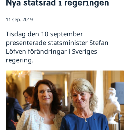
Nya statsråd i regeringen
Om oss
Lediga tjänster
Så stöttar vi svenska företag
Praktiktjänstgöring
11 sep. 2019
Vi är en resurs för svenska företag
Aktuellt
Ambassadens personal
Team Sweden
OSL-beskrivning
Nyheter
Tisdag den 10 september
Så kan du få stöd
presenterade statsminister Stefan
Svenska företag i
Anmäl handelshinder
Löfven förändringar i Sveriges
regering.