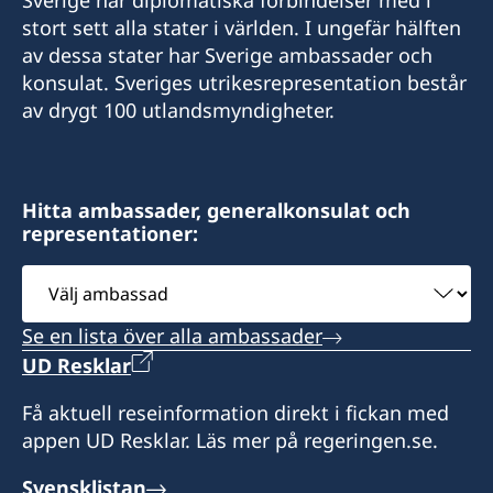
Telefon:
stort sett alla stater i världen. I ungefär hälften
c.mararv@gmail.com
av dessa stater har Sverige ambassader och
+235 66 30 67 41
Honorärkonsul Charlotte Mararv
konsulat. Sveriges utrikesrepresentation består
av drygt 100 utlandsmyndigheter.
E-post:
Postadress:
sddurand@hotmail.fr
Consulat de Suède, B.P. 278, Relais SICA,
Bangui, République centrafricaine
Honorärkonsul Sara Durand
Hitta ambassader, generalkonsulat och
representationer:
Besöksadress:
Postadress: Consulat de Suède, B.P. 1935,
Consulat de Suède, Karakanji, Avenue de
Välj
N'Djamena, TCHAD
Flandres, Bangui
ambassad
Se en lista över alla ambassader
Besöksadress: Route de Mara, N'Djamena
Honorärkonsul
UD Resklar
Expeditionstid: efter överenskommelse
Charlotte Mararv
Få aktuell reseinformation direkt i fickan med
appen UD Resklar. Läs mer på regeringen.se.
Honorärkonsul
Svensklistan
Sara Durand