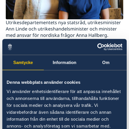
Utrikesdepartementets nya statsråd, utrikesminister
Ann Linde och utrikeshandelsminister och minister
med ansvar för nordiska frågor Anna Hallberg.
Ny utrikesminister och chef för
Utrikesdepartementet är Ann Linde.
Samtycke
Information
Om
Ny utrikeshandelsminister och minister
med ansvar för nordiska frågor är Anna
Hallberg.
Denna webbplats använder cookies
Ny arbetsmarknadsminister och chef för
Vi använder enhetsidentifierare för att anpassa innehållet
Arbetsmarknadsdepartementet är Eva
och annonserna till användarna, tillhandahålla funktioner
Nordmark.
för sociala medier och analysera vår trafik. Vi
vidarebefordrar även sådana identifierare och annan
Margot Wallström och Ylva Johansson lämnar
information från din enhet till de sociala medier och
regeringen.
annons- och analysföretag som vi samarbetar med.