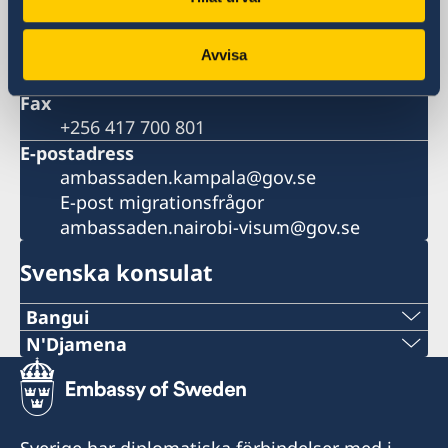
Kampala
Uganda
Telefonnummer
Avvisa
+256 417 700 800
Fax
+256 417 700 801
E-postadress
ambassaden.kampala@gov.se
E-post migrationsfrågor
ambassaden.nairobi-visum@gov.se
Svenska konsulat
Bangui
Telefon:
N'Djamena
Telefon:
+236-75510494
+235 63 74 88 49
E-post:
Sverige har diplomatiska förbindelser med i