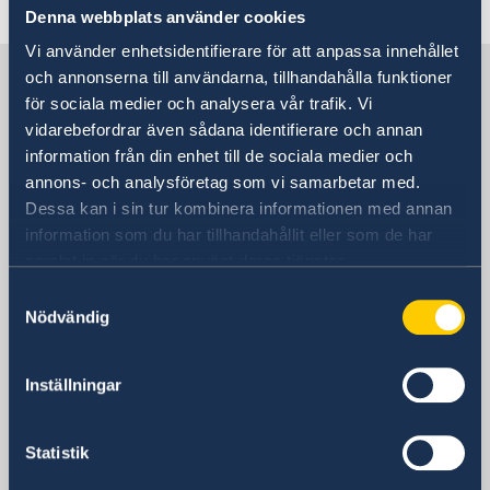
Denna webbplats använder cookies
Vi använder enhetsidentifierare för att anpassa innehållet
Sverige i Uganda
och annonserna till användarna, tillhandahålla funktioner
för sociala medier och analysera vår trafik. Vi
vidarebefordrar även sådana identifierare och annan
Sveriges ambassad
information från din enhet till de sociala medier och
annons- och analysföretag som vi samarbetar med.
Besöksadress
Dessa kan i sin tur kombinera informationen med annan
24, Lumumba Avenue
information som du har tillhandahållit eller som de har
Nakasero
samlat in när du har använt deras tjänster.
Kampala
Samtyckesval
Postadress
Nödvändig
Embassy of Sweden
P.O. Box 22669
Inställningar
Kampala
Uganda
Telefonnummer
Statistik
+256 417 700 800