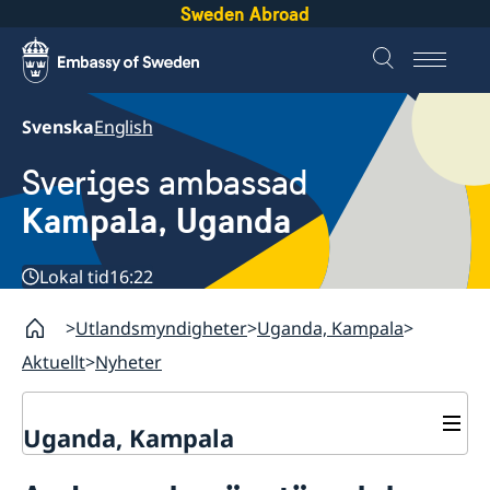
Sweden Abroad
Svenska
English
Sveriges ambassad
Kampala, Uganda
Lokal tid
16:22
Utlandsmyndigheter
Uganda, Kampala
Aktuellt
Nyheter
Uganda, Kampala
Kontakt