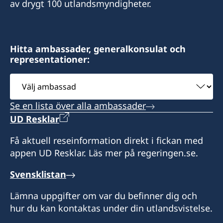
av drygt 100 utlandsmyndigheter.
E-post:
Postadress:
sddurand@hotmail.fr
Consulat de Suède, B.P. 278, Relais SICA,
Bangui, République centrafricaine
Honorärkonsul Sara Durand
Hitta ambassader, generalkonsulat och
representationer:
Besöksadress:
Postadress: Consulat de Suède, B.P. 1935,
Consulat de Suède, Karakanji, Avenue de
Välj
N'Djamena, TCHAD
Flandres, Bangui
ambassad
Se en lista över alla ambassader
Besöksadress: Route de Mara, N'Djamena
Honorärkonsul
UD Resklar
Expeditionstid: efter överenskommelse
Charlotte Mararv
Få aktuell reseinformation direkt i fickan med
appen UD Resklar. Läs mer på regeringen.se.
Honorärkonsul
Svensklistan
Sara Durand
Lämna uppgifter om var du befinner dig och
hur du kan kontaktas under din utlandsvistelse.