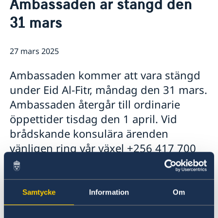
Ambassaden är stängd den
Om oss
31 mars
Lediga tjänster
Så stöttar vi svenska företag
Praktiktjänstgöring
Vi är en resurs för svenska företag
Aktuellt
Ambassadens personal
Team Sweden
27 mars 2025
OSL-beskrivning
Nyheter
Så kan du få stöd
Svenska företag i
Ambassaden kommer att vara stängd
Anmäl handelshinder
under Eid Al-Fitr, måndag den 31 mars.
Ambassaden återgår till ordinarie
öppettider tisdag den 1 april. Vid
brådskande konsulära ärenden
vänligen ring vår växel +256 417 700
800 och följ anvisningarna, eller
kontakta UD-Jouren på +46 8-405 50
05.
Samtycke
Information
Om