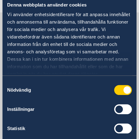
Denna webbplats använder cookies
Vi använder enhetsidentifierare för att anpassa innehållet
Sverige i Uganda
och annonserna till användarna, tillhandahålla funktioner
för sociala medier och analysera vår trafik. Vi
vidarebefordrar även sådana identifierare och annan
Sveriges ambassad
information från din enhet till de sociala medier och
annons- och analysföretag som vi samarbetar med.
Besöksadress
Dessa kan i sin tur kombinera informationen med annan
24, Lumumba Avenue
information som du har tillhandahållit eller som de har
Nakasero
samlat in när du har använt deras tjänster.
Kampala
Samtyckesval
Postadress
Nödvändig
Embassy of Sweden
P.O. Box 22669
Inställningar
Kampala
Uganda
Telefonnummer
Statistik
+256 417 700 800