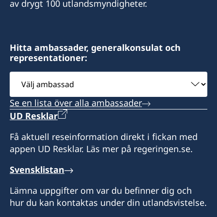
av drygt 100 utlandsmyndigheter.
E-post:
Postadress:
sddurand@hotmail.fr
Consulat de Suède, B.P. 278, Relais SICA,
Bangui, République centrafricaine
Honorärkonsul Sara Durand
Hitta ambassader, generalkonsulat och
representationer:
Besöksadress:
Postadress: Consulat de Suède, B.P. 1935,
Consulat de Suède, Karakanji, Avenue de
Välj
N'Djamena, TCHAD
Flandres, Bangui
ambassad
Se en lista över alla ambassader
Besöksadress: Route de Mara, N'Djamena
Honorärkonsul
UD Resklar
Expeditionstid: efter överenskommelse
Charlotte Mararv
Få aktuell reseinformation direkt i fickan med
appen UD Resklar. Läs mer på regeringen.se.
Honorärkonsul
Svensklistan
Sara Durand
Lämna uppgifter om var du befinner dig och
hur du kan kontaktas under din utlandsvistelse.