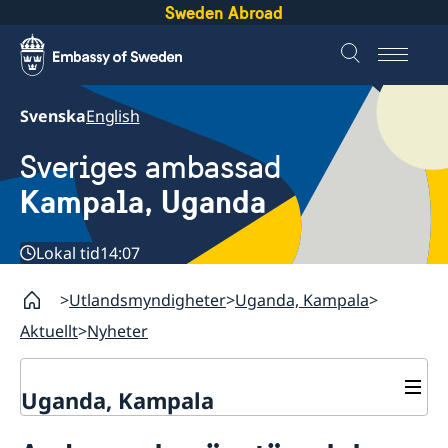
Sweden Abroad
Svenska
English
Sveriges ambassad
Kampala, Uganda
Lokal tid
14:07
Utlandsmyndigheter
Uganda, Kampala
Aktuellt
Nyheter
Uganda, Kampala
Kontakt