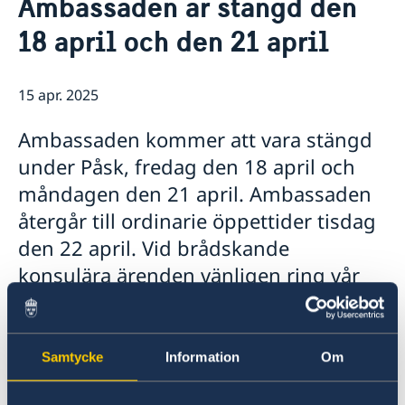
Ambassaden är stängd den
Om oss
18 april och den 21 april
Lediga tjänster
Så stöttar vi svenska företag
Praktiktjänstgöring
Vi är en resurs för svenska företag
Aktuellt
Ambassadens personal
Team Sweden
15 apr. 2025
OSL-beskrivning
Nyheter
Så kan du få stöd
Svenska företag i
Ambassaden kommer att vara stängd
Anmäl handelshinder
under Påsk, fredag den 18 april och
måndagen den 21 april. Ambassaden
återgår till ordinarie öppettider tisdag
den 22 april. Vid brådskande
konsulära ärenden vänligen ring vår
växel +256 417 700 800 och följ
anvisningarna, eller kontakta UD-
Jouren på +46 8-405 50 05.
Samtycke
Information
Om